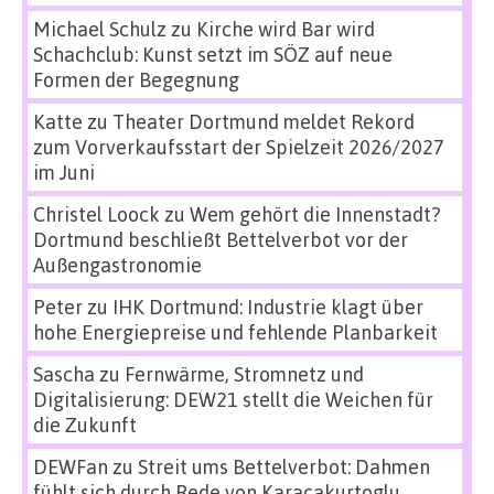
Michael Schulz
zu
Kirche wird Bar wird
Schachclub: Kunst setzt im SÖZ auf neue
Formen der Begegnung
Katte
zu
Theater Dortmund meldet Rekord
zum Vorverkaufsstart der Spielzeit 2026/2027
im Juni
Christel Loock
zu
Wem gehört die Innenstadt?
Dortmund beschließt Bettelverbot vor der
Außengastronomie
Peter
zu
IHK Dortmund: Industrie klagt über
hohe Energiepreise und fehlende Planbarkeit
Sascha
zu
Fernwärme, Stromnetz und
Digitalisierung: DEW21 stellt die Weichen für
die Zukunft
DEWFan
zu
Streit ums Bettelverbot: Dahmen
fühlt sich durch Rede von Karacakurtoglu