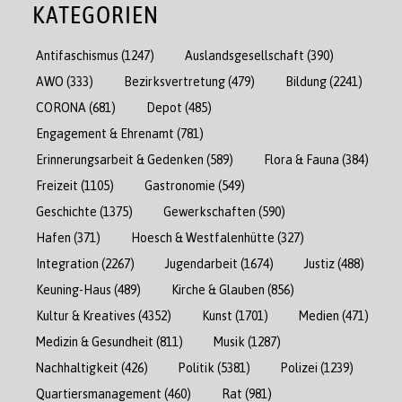
KATEGORIEN
Antifaschismus
(1247)
Auslandsgesellschaft
(390)
AWO
(333)
Bezirksvertretung
(479)
Bildung
(2241)
CORONA
(681)
Depot
(485)
Engagement & Ehrenamt
(781)
Erinnerungsarbeit & Gedenken
(589)
Flora & Fauna
(384)
Freizeit
(1105)
Gastronomie
(549)
Geschichte
(1375)
Gewerkschaften
(590)
Hafen
(371)
Hoesch & Westfalenhütte
(327)
Integration
(2267)
Jugendarbeit
(1674)
Justiz
(488)
Keuning-Haus
(489)
Kirche & Glauben
(856)
Kultur & Kreatives
(4352)
Kunst
(1701)
Medien
(471)
Medizin & Gesundheit
(811)
Musik
(1287)
Nachhaltigkeit
(426)
Politik
(5381)
Polizei
(1239)
Quartiersmanagement
(460)
Rat
(981)