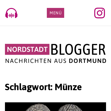
Skip
to
MENÜ
content
Schlagwort:
Münze