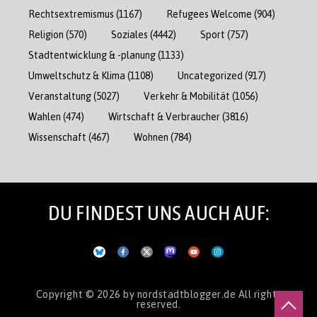
Rechtsextremismus
(1167)
Refugees Welcome
(904)
Religion
(570)
Soziales
(4442)
Sport
(757)
Stadtentwicklung & -planung
(1133)
Umweltschutz & Klima
(1108)
Uncategorized
(917)
Veranstaltung
(5027)
Verkehr & Mobilität
(1056)
Wahlen
(474)
Wirtschaft & Verbraucher
(3816)
Wissenschaft
(467)
Wohnen
(784)
DU FINDEST UNS AUCH AUF:
Copyright © 2026
by nordstadtblogger.de
All rights
reserved.