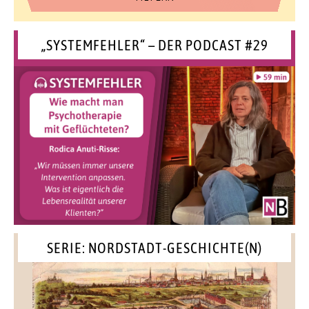
„SYSTEMFEHLER“ – DER PODCAST #29
SERIE: NORDSTADT-GESCHICHTE(N)