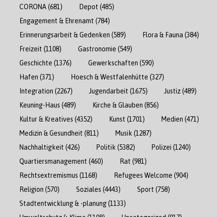
CORONA
(681)
Depot
(485)
Engagement & Ehrenamt
(784)
Erinnerungsarbeit & Gedenken
(589)
Flora & Fauna
(384)
Freizeit
(1108)
Gastronomie
(549)
Geschichte
(1376)
Gewerkschaften
(590)
Hafen
(371)
Hoesch & Westfalenhütte
(327)
Integration
(2267)
Jugendarbeit
(1675)
Justiz
(489)
Keuning-Haus
(489)
Kirche & Glauben
(856)
Kultur & Kreatives
(4352)
Kunst
(1701)
Medien
(471)
Medizin & Gesundheit
(811)
Musik
(1287)
Nachhaltigkeit
(426)
Politik
(5382)
Polizei
(1240)
Quartiersmanagement
(460)
Rat
(981)
Rechtsextremismus
(1168)
Refugees Welcome
(904)
Religion
(570)
Soziales
(4443)
Sport
(758)
Stadtentwicklung & -planung
(1133)