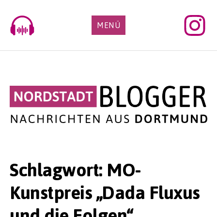
Skip
to
MENÜ
content
Schlagwort:
MO-
Kunstpreis „Dada Fluxus
und die Folgen“