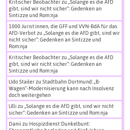
Kritischer Beobachter
zu
„Solange es die AfD
gibt, sind wir nicht sicher“: Gedenken an
Sinti:zze und Rom:nja
1000 Jurist:innen, die GFF und VVN-BdA für das
AfD-Verbot
zu
„Solange es die AfD gibt, sind wir
nicht sicher“: Gedenken an Sinti:zze und
Rom:nja
Kritischer Beobachter
zu
„Solange es die AfD
gibt, sind wir nicht sicher“: Gedenken an
Sinti:zze und Rom:nja
Udo Stailer
zu
Stadtbahn Dortmund: „B-
Wagen“-Modernisierung kann nach Insolvenz
doch weitergehen
Ulli
zu
„Solange es die AfD gibt, sind wir nicht
sicher“: Gedenken an Sinti:zze und Rom:nja
Danii
zu
Hospizdienst Dunkelbunt: