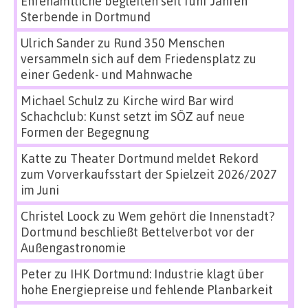
Ehrenamtliche begleiten seit fünf Jahren
Sterbende in Dortmund
Ulrich Sander
zu
Rund 350 Menschen
versammeln sich auf dem Friedensplatz zu
einer Gedenk- und Mahnwache
Michael Schulz
zu
Kirche wird Bar wird
Schachclub: Kunst setzt im SÖZ auf neue
Formen der Begegnung
Katte
zu
Theater Dortmund meldet Rekord
zum Vorverkaufsstart der Spielzeit 2026/2027
im Juni
Christel Loock
zu
Wem gehört die Innenstadt?
Dortmund beschließt Bettelverbot vor der
Außengastronomie
Peter
zu
IHK Dortmund: Industrie klagt über
hohe Energiepreise und fehlende Planbarkeit