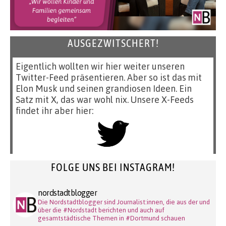
AUSGEZWITSCHERT!
Eigentlich wollten wir hier weiter unseren
Twitter-Feed präsentieren. Aber so ist das mit
Elon Musk und seinen grandiosen Ideen. Ein
Satz mit X, das war wohl nix. Unsere X-Feeds
findet ihr aber hier:
FOLGE UNS BEI INSTAGRAM!
nordstadtblogger
Die Nordstadtblogger sind Journalist:innen, die aus der und
über die #Nordstadt berichten und auch auf
gesamtstädtische Themen in #Dortmund schauen