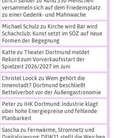
Ulrich Sander
zu
Rund 350 Menschen
versammeln sich auf dem Friedensplatz
zu einer Gedenk- und Mahnwache
Michael Schulz
zu
Kirche wird Bar wird
Schachclub: Kunst setzt im SÖZ auf neue
Formen der Begegnung
Katte
zu
Theater Dortmund meldet
Rekord zum Vorverkaufsstart der
Spielzeit 2026/2027 im Juni
Christel Loock
zu
Wem gehört die
Innenstadt? Dortmund beschließt
Bettelverbot vor der Außengastronomie
Peter
zu
IHK Dortmund: Industrie klagt
über hohe Energiepreise und fehlende
Planbarkeit
Sascha
zu
Fernwärme, Stromnetz und
Digitalisierung: DEW21 stellt die Weichen