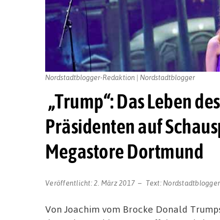
Nordstadtblogger-Redaktion | Nordstadtblogger
„Trump“: Das Leben de
Präsidenten auf Schau
Megastore Dortmund
Veröffentlicht:
2. März 2017
Text:
Nordstadtblogge
Von Joachim vom Brocke Donald Trumps L