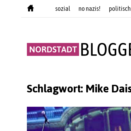
Skip
sozial
no nazis!
politisch
to
content
Schlagwort:
Mike Dai