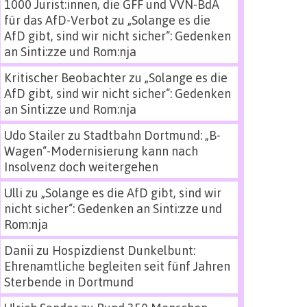
1000 Jurist:innen, die GFF und VVN-BdA
für das AfD-Verbot
zu
„Solange es die
AfD gibt, sind wir nicht sicher“: Gedenken
an Sinti:zze und Rom:nja
Kritischer Beobachter
zu
„Solange es die
AfD gibt, sind wir nicht sicher“: Gedenken
an Sinti:zze und Rom:nja
Udo Stailer
zu
Stadtbahn Dortmund: „B-
Wagen“-Modernisierung kann nach
Insolvenz doch weitergehen
Ulli
zu
„Solange es die AfD gibt, sind wir
nicht sicher“: Gedenken an Sinti:zze und
Rom:nja
Danii
zu
Hospizdienst Dunkelbunt:
Ehrenamtliche begleiten seit fünf Jahren
Sterbende in Dortmund