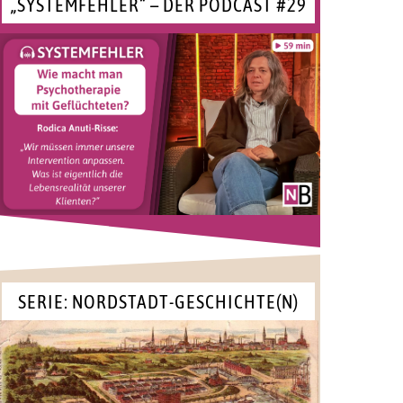
„SYSTEMFEHLER“ – DER PODCAST #29
SERIE: NORDSTADT-GESCHICHTE(N)