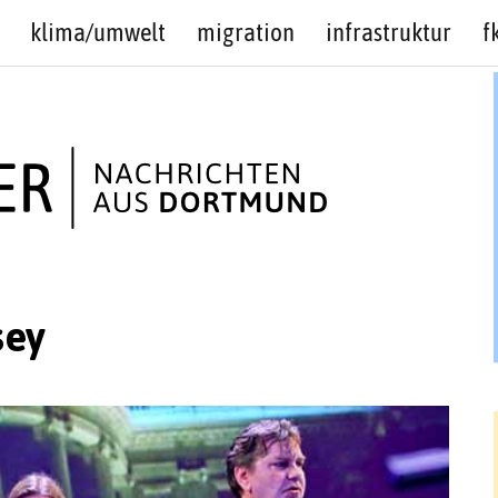
klima/umwelt
migration
infrastruktur
f
sey