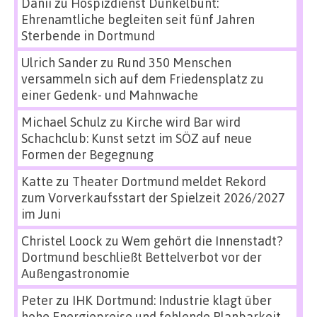
Danii
zu
Hospizdienst Dunkelbunt:
Ehrenamtliche begleiten seit fünf Jahren
Sterbende in Dortmund
Ulrich Sander
zu
Rund 350 Menschen
versammeln sich auf dem Friedensplatz zu
einer Gedenk- und Mahnwache
Michael Schulz
zu
Kirche wird Bar wird
Schachclub: Kunst setzt im SÖZ auf neue
Formen der Begegnung
Katte
zu
Theater Dortmund meldet Rekord
zum Vorverkaufsstart der Spielzeit 2026/2027
im Juni
Christel Loock
zu
Wem gehört die Innenstadt?
Dortmund beschließt Bettelverbot vor der
Außengastronomie
Peter
zu
IHK Dortmund: Industrie klagt über
hohe Energiepreise und fehlende Planbarkeit