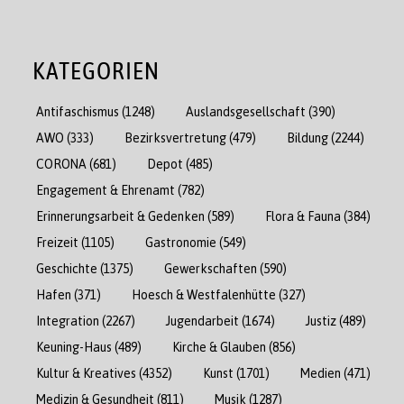
KATEGORIEN
Antifaschismus
(1248)
Auslandsgesellschaft
(390)
AWO
(333)
Bezirksvertretung
(479)
Bildung
(2244)
CORONA
(681)
Depot
(485)
Engagement & Ehrenamt
(782)
Erinnerungsarbeit & Gedenken
(589)
Flora & Fauna
(384)
Freizeit
(1105)
Gastronomie
(549)
Geschichte
(1375)
Gewerkschaften
(590)
Hafen
(371)
Hoesch & Westfalenhütte
(327)
Integration
(2267)
Jugendarbeit
(1674)
Justiz
(489)
Keuning-Haus
(489)
Kirche & Glauben
(856)
Kultur & Kreatives
(4352)
Kunst
(1701)
Medien
(471)
Medizin & Gesundheit
(811)
Musik
(1287)