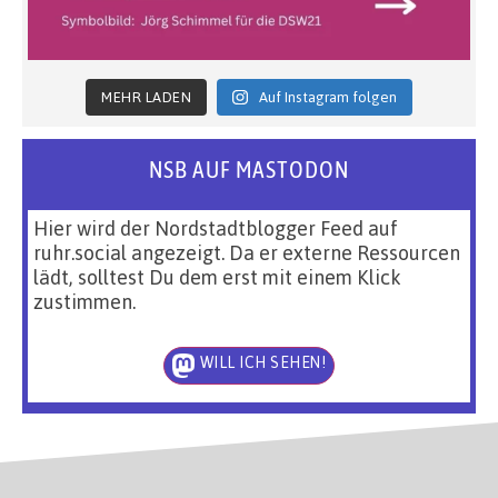
MEHR LADEN
Auf Instagram folgen
NSB AUF MASTODON
Hier wird der Nordstadtblogger Feed auf
ruhr.social angezeigt. Da er externe Ressourcen
lädt, solltest Du dem erst mit einem Klick
zustimmen.
WILL ICH SEHEN!