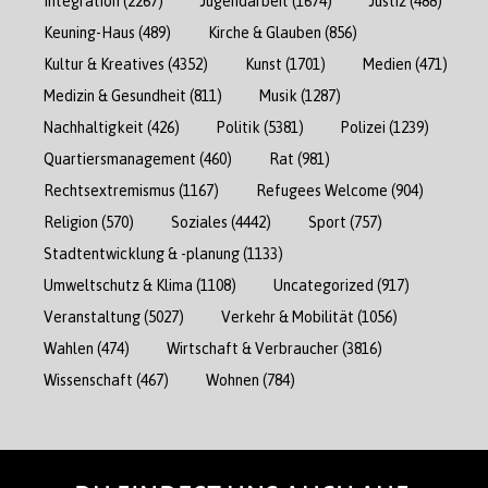
Integration
(2267)
Jugendarbeit
(1674)
Justiz
(488)
Keuning-Haus
(489)
Kirche & Glauben
(856)
Kultur & Kreatives
(4352)
Kunst
(1701)
Medien
(471)
Medizin & Gesundheit
(811)
Musik
(1287)
Nachhaltigkeit
(426)
Politik
(5381)
Polizei
(1239)
Quartiersmanagement
(460)
Rat
(981)
Rechtsextremismus
(1167)
Refugees Welcome
(904)
Religion
(570)
Soziales
(4442)
Sport
(757)
Stadtentwicklung & -planung
(1133)
Umweltschutz & Klima
(1108)
Uncategorized
(917)
Veranstaltung
(5027)
Verkehr & Mobilität
(1056)
Wahlen
(474)
Wirtschaft & Verbraucher
(3816)
Wissenschaft
(467)
Wohnen
(784)