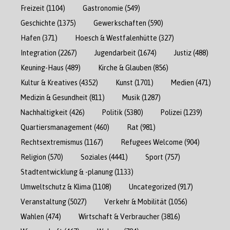
Freizeit
(1104)
Gastronomie
(549)
Geschichte
(1375)
Gewerkschaften
(590)
Hafen
(371)
Hoesch & Westfalenhütte
(327)
Integration
(2267)
Jugendarbeit
(1674)
Justiz
(488)
Keuning-Haus
(489)
Kirche & Glauben
(856)
Kultur & Kreatives
(4352)
Kunst
(1701)
Medien
(471)
Medizin & Gesundheit
(811)
Musik
(1287)
Nachhaltigkeit
(426)
Politik
(5380)
Polizei
(1239)
Quartiersmanagement
(460)
Rat
(981)
Rechtsextremismus
(1167)
Refugees Welcome
(904)
Religion
(570)
Soziales
(4441)
Sport
(757)
Stadtentwicklung & -planung
(1133)
Umweltschutz & Klima
(1108)
Uncategorized
(917)
Veranstaltung
(5027)
Verkehr & Mobilität
(1056)
Wahlen
(474)
Wirtschaft & Verbraucher
(3816)