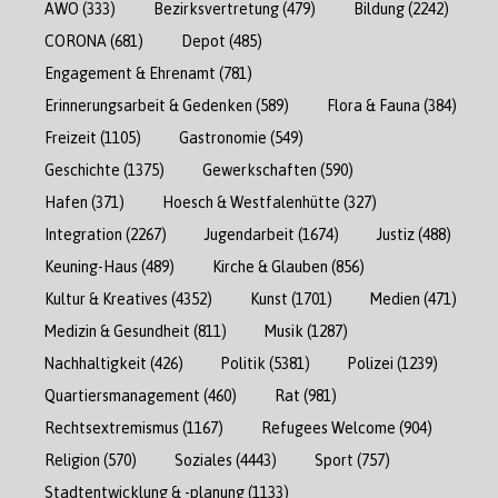
AWO
(333)
Bezirksvertretung
(479)
Bildung
(2242)
CORONA
(681)
Depot
(485)
Engagement & Ehrenamt
(781)
Erinnerungsarbeit & Gedenken
(589)
Flora & Fauna
(384)
Freizeit
(1105)
Gastronomie
(549)
Geschichte
(1375)
Gewerkschaften
(590)
Hafen
(371)
Hoesch & Westfalenhütte
(327)
Integration
(2267)
Jugendarbeit
(1674)
Justiz
(488)
Keuning-Haus
(489)
Kirche & Glauben
(856)
Kultur & Kreatives
(4352)
Kunst
(1701)
Medien
(471)
Medizin & Gesundheit
(811)
Musik
(1287)
Nachhaltigkeit
(426)
Politik
(5381)
Polizei
(1239)
Quartiersmanagement
(460)
Rat
(981)
Rechtsextremismus
(1167)
Refugees Welcome
(904)
Religion
(570)
Soziales
(4443)
Sport
(757)
Stadtentwicklung & -planung
(1133)