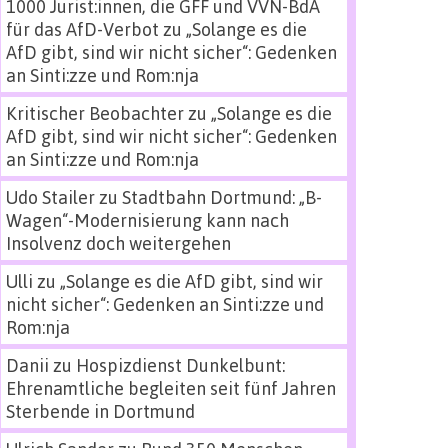
1000 Jurist:innen, die GFF und VVN-BdA
für das AfD-Verbot
zu
„Solange es die
AfD gibt, sind wir nicht sicher“: Gedenken
an Sinti:zze und Rom:nja
Kritischer Beobachter
zu
„Solange es die
AfD gibt, sind wir nicht sicher“: Gedenken
an Sinti:zze und Rom:nja
Udo Stailer
zu
Stadtbahn Dortmund: „B-
Wagen“-Modernisierung kann nach
Insolvenz doch weitergehen
Ulli
zu
„Solange es die AfD gibt, sind wir
nicht sicher“: Gedenken an Sinti:zze und
Rom:nja
Danii
zu
Hospizdienst Dunkelbunt:
Ehrenamtliche begleiten seit fünf Jahren
Sterbende in Dortmund