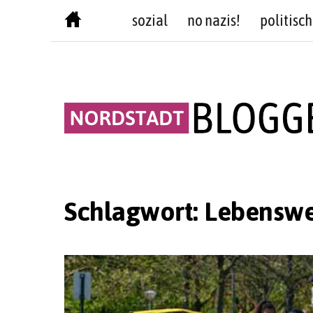
Skip
sozial
no nazis!
politisch
to
content
Schlagwort:
Lebenswe