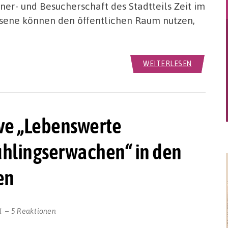
er- und Besucherschaft des Stadtteils Zeit im
hsene können den öffentlichen Raum nutzen,
WEITERLESEN
tive „Lebenswerte
ühlingserwachen“ in den
en
l
5 Reaktionen