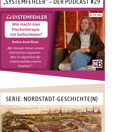
„SYSTEMFEHLER“ – DER PODCAST #29
SERIE: NORDSTADT-GESCHICHTE(N)