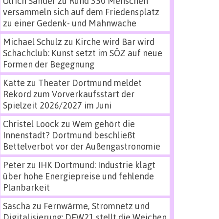
Ulrich Sander
zu
Rund 350 Menschen
versammeln sich auf dem Friedensplatz
zu einer Gedenk- und Mahnwache
Michael Schulz
zu
Kirche wird Bar wird
Schachclub: Kunst setzt im SÖZ auf neue
Formen der Begegnung
Katte
zu
Theater Dortmund meldet
Rekord zum Vorverkaufsstart der
Spielzeit 2026/2027 im Juni
Christel Loock
zu
Wem gehört die
Innenstadt? Dortmund beschließt
Bettelverbot vor der Außengastronomie
Peter
zu
IHK Dortmund: Industrie klagt
über hohe Energiepreise und fehlende
Planbarkeit
Sascha
zu
Fernwärme, Stromnetz und
Digitalisierung: DEW21 stellt die Weichen