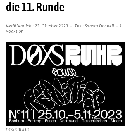
die 11. Runde
Veröffentlicht:
22. Oktober 2023
Text:
Sandra Danneil
1
Reaktion
DOXS RUHR