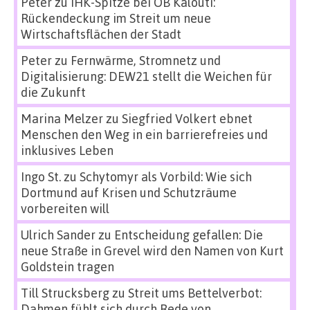
Peter
zu
IHK-Spitze bei OB Kalouti:
Rückendeckung im Streit um neue
Wirtschaftsflächen der Stadt
Peter
zu
Fernwärme, Stromnetz und
Digitalisierung: DEW21 stellt die Weichen für
die Zukunft
Marina Melzer
zu
Siegfried Volkert ebnet
Menschen den Weg in ein barrierefreies und
inklusives Leben
Ingo St.
zu
Schytomyr als Vorbild: Wie sich
Dortmund auf Krisen und Schutzräume
vorbereiten will
Ulrich Sander
zu
Entscheidung gefallen: Die
neue Straße in Grevel wird den Namen von Kurt
Goldstein tragen
Till Strucksberg
zu
Streit ums Bettelverbot:
Dahmen fühlt sich durch Rede von