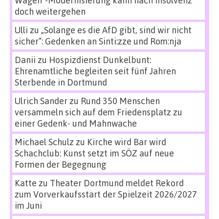
Wagen“-Modernisierung kann nach Insolvenz
doch weitergehen
Ulli
zu
„Solange es die AfD gibt, sind wir nicht
sicher“: Gedenken an Sinti:zze und Rom:nja
Danii
zu
Hospizdienst Dunkelbunt:
Ehrenamtliche begleiten seit fünf Jahren
Sterbende in Dortmund
Ulrich Sander
zu
Rund 350 Menschen
versammeln sich auf dem Friedensplatz zu
einer Gedenk- und Mahnwache
Michael Schulz
zu
Kirche wird Bar wird
Schachclub: Kunst setzt im SÖZ auf neue
Formen der Begegnung
Katte
zu
Theater Dortmund meldet Rekord
zum Vorverkaufsstart der Spielzeit 2026/2027
im Juni