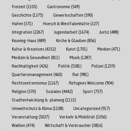
Freizeit
(1105)
Gastronomie
(549)
Geschichte
(1375)
Gewerkschaften
(590)
Hafen
(371)
Hoesch & Westfalenhütte
(327)
Integration
(2267)
Jugendarbeit
(1674)
Justiz
(488)
Keuning-Haus
(489)
Kirche & Glauben
(856)
Kultur & Kreatives
(4352)
Kunst
(1701)
Medien
(471)
Medizin & Gesundheit
(811)
Musik
(1287)
Nachhaltigkeit
(426)
Politik
(5381)
Polizei
(1239)
Quartiersmanagement
(460)
Rat
(981)
Rechtsextremismus
(1167)
Refugees Welcome
(904)
Religion
(570)
Soziales
(4442)
Sport
(757)
Stadtentwicklung & -planung
(1133)
Umweltschutz & Klima
(1108)
Uncategorized
(917)
Veranstaltung
(5027)
Verkehr & Mobilität
(1056)
Wahlen
(474)
Wirtschaft & Verbraucher
(3816)