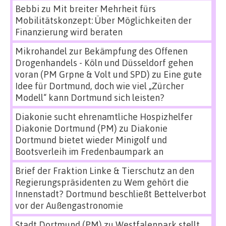
Bebbi
zu
Mit breiter Mehrheit fürs
Mobilitätskonzept: Über Möglichkeiten der
Finanzierung wird beraten
Mikrohandel zur Bekämpfung des Offenen
Drogenhandels - Köln und Düsseldorf gehen
voran (PM Grpne & Volt und SPD)
zu
Eine gute
Idee für Dortmund, doch wie viel „Zürcher
Modell“ kann Dortmund sich leisten?
Diakonie sucht ehrenamtliche Hospizhelfer
Diakonie Dortmund (PM)
zu
Diakonie
Dortmund bietet wieder Minigolf und
Bootsverleih im Fredenbaumpark an
Brief der Fraktion Linke & Tierschutz an den
Regierungspräsidenten
zu
Wem gehört die
Innenstadt? Dortmund beschließt Bettelverbot
vor der Außengastronomie
Stadt Dortmund (PM)
zu
Westfalenpark stellt