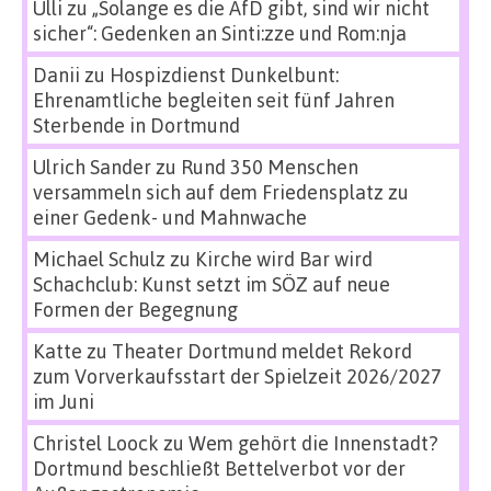
Ulli
zu
„Solange es die AfD gibt, sind wir nicht
sicher“: Gedenken an Sinti:zze und Rom:nja
Danii
zu
Hospizdienst Dunkelbunt:
Ehrenamtliche begleiten seit fünf Jahren
Sterbende in Dortmund
Ulrich Sander
zu
Rund 350 Menschen
versammeln sich auf dem Friedensplatz zu
einer Gedenk- und Mahnwache
Michael Schulz
zu
Kirche wird Bar wird
Schachclub: Kunst setzt im SÖZ auf neue
Formen der Begegnung
Katte
zu
Theater Dortmund meldet Rekord
zum Vorverkaufsstart der Spielzeit 2026/2027
im Juni
Christel Loock
zu
Wem gehört die Innenstadt?
Dortmund beschließt Bettelverbot vor der