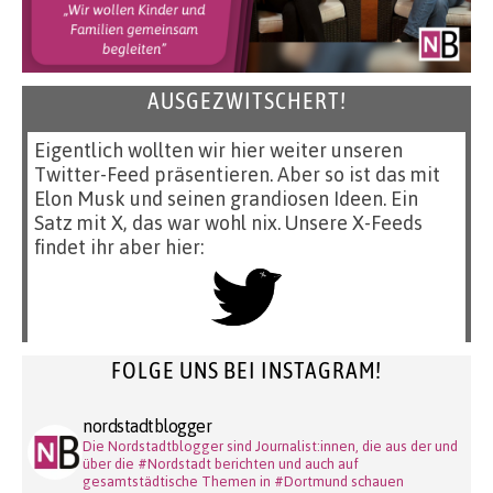
AUSGEZWITSCHERT!
Eigentlich wollten wir hier weiter unseren
Twitter-Feed präsentieren. Aber so ist das mit
Elon Musk und seinen grandiosen Ideen. Ein
Satz mit X, das war wohl nix. Unsere X-Feeds
findet ihr aber hier:
FOLGE UNS BEI INSTAGRAM!
nordstadtblogger
Die Nordstadtblogger sind Journalist:innen, die aus der und
über die #Nordstadt berichten und auch auf
gesamtstädtische Themen in #Dortmund schauen