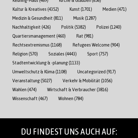
Keuning-Haus
(489)
Kirche & Glauben
(856)
Kultur & Kreatives
(4352)
Kunst
(1701)
Medien
(471)
Medizin & Gesundheit
(811)
Musik
(1287)
Nachhaltigkeit
(426)
Politik
(5382)
Polizei
(1240)
Quartiersmanagement
(460)
Rat
(981)
Rechtsextremismus
(1168)
Refugees Welcome
(904)
Religion
(570)
Soziales
(4443)
Sport
(757)
Stadtentwicklung & -planung
(1133)
Umweltschutz & Klima
(1108)
Uncategorized
(917)
Veranstaltung
(5027)
Verkehr & Mobilität
(1056)
Wahlen
(474)
Wirtschaft & Verbraucher
(3816)
Wissenschaft
(467)
Wohnen
(784)
DU FINDEST UNS AUCH AUF: