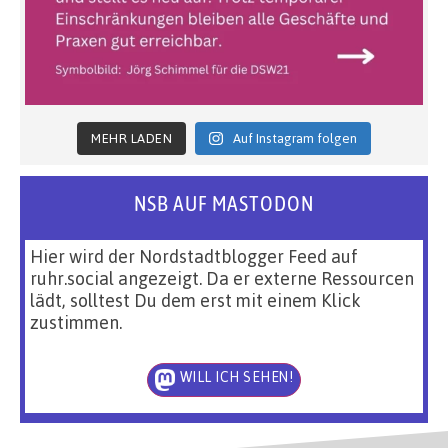
MEHR LADEN
Auf Instagram folgen
NSB AUF MASTODON
Hier wird der Nordstadtblogger Feed auf
ruhr.social angezeigt. Da er externe Ressourcen
lädt, solltest Du dem erst mit einem Klick
zustimmen.
WILL ICH SEHEN!