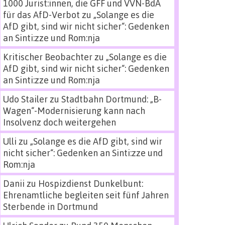
1000 Jurist:innen, die GFF und VVN-BdA
für das AfD-Verbot
zu
„Solange es die
AfD gibt, sind wir nicht sicher“: Gedenken
an Sinti:zze und Rom:nja
Kritischer Beobachter
zu
„Solange es die
AfD gibt, sind wir nicht sicher“: Gedenken
an Sinti:zze und Rom:nja
Udo Stailer
zu
Stadtbahn Dortmund: „B-
Wagen“-Modernisierung kann nach
Insolvenz doch weitergehen
Ulli
zu
„Solange es die AfD gibt, sind wir
nicht sicher“: Gedenken an Sinti:zze und
Rom:nja
Danii
zu
Hospizdienst Dunkelbunt:
Ehrenamtliche begleiten seit fünf Jahren
Sterbende in Dortmund