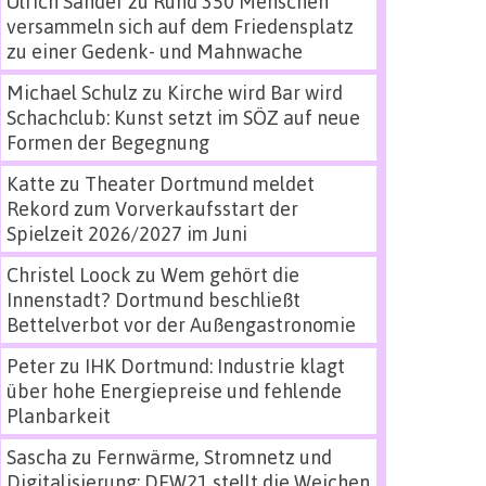
Ulrich Sander
zu
Rund 350 Menschen
versammeln sich auf dem Friedensplatz
zu einer Gedenk- und Mahnwache
Michael Schulz
zu
Kirche wird Bar wird
Schachclub: Kunst setzt im SÖZ auf neue
Formen der Begegnung
Katte
zu
Theater Dortmund meldet
Rekord zum Vorverkaufsstart der
Spielzeit 2026/2027 im Juni
Christel Loock
zu
Wem gehört die
Innenstadt? Dortmund beschließt
Bettelverbot vor der Außengastronomie
Peter
zu
IHK Dortmund: Industrie klagt
über hohe Energiepreise und fehlende
Planbarkeit
Sascha
zu
Fernwärme, Stromnetz und
Digitalisierung: DEW21 stellt die Weichen