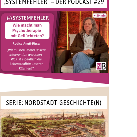
„SYSTEMFEHLER“ – DER PODCAST #29
SERIE: NORDSTADT-GESCHICHTE(N)