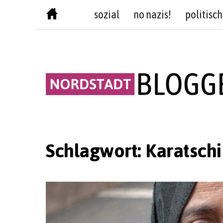
Skip
sozial
no nazis!
politisch
to
content
Schlagwort:
Karatschi