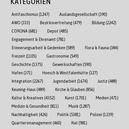
KATEGORIEN
Antifaschismus
(1247)
Auslandsgesellschaft
(390)
AWO
(333)
Bezirksvertretung
(479)
Bildung
(2242)
CORONA
(681)
Depot
(485)
Engagement & Ehrenamt
(781)
Erinnerungsarbeit & Gedenken
(589)
Flora & Fauna
(384)
Freizeit
(1105)
Gastronomie
(549)
Geschichte
(1375)
Gewerkschaften
(590)
Hafen
(371)
Hoesch & Westfalenhütte
(327)
Integration
(2267)
Jugendarbeit
(1674)
Justiz
(488)
Keuning-Haus
(489)
Kirche & Glauben
(856)
Kultur & Kreatives
(4352)
Kunst
(1701)
Medien
(471)
Medizin & Gesundheit
(811)
Musik
(1287)
Nachhaltigkeit
(426)
Politik
(5381)
Polizei
(1239)
Quartiersmanagement
(460)
Rat
(981)