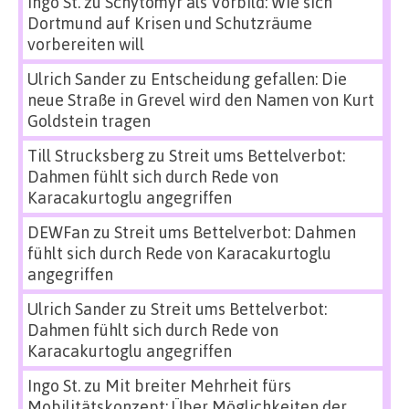
Ingo St.
zu
Schytomyr als Vorbild: Wie sich
Dortmund auf Krisen und Schutzräume
vorbereiten will
Ulrich Sander
zu
Entscheidung gefallen: Die
neue Straße in Grevel wird den Namen von Kurt
Goldstein tragen
Till Strucksberg
zu
Streit ums Bettelverbot:
Dahmen fühlt sich durch Rede von
Karacakurtoglu angegriffen
DEWFan
zu
Streit ums Bettelverbot: Dahmen
fühlt sich durch Rede von Karacakurtoglu
angegriffen
Ulrich Sander
zu
Streit ums Bettelverbot:
Dahmen fühlt sich durch Rede von
Karacakurtoglu angegriffen
Ingo St.
zu
Mit breiter Mehrheit fürs
Mobilitätskonzept: Über Möglichkeiten der