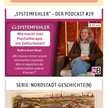
„SYSTEMFEHLER“ – DER PODCAST #29
SERIE: NORDSTADT-GESCHICHTE(N)