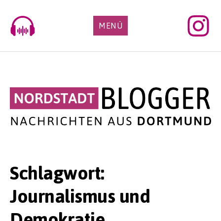
Skip
to
MENÜ
content
Schlagwort:
Journalismus und
Demokratie