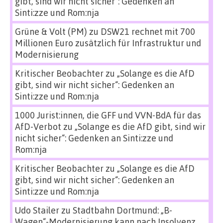
gibt, sind wir nicht sicher“: Gedenken an
Sinti:zze und Rom:nja
Grüne & Volt (PM)
zu
DSW21 rechnet mit 700
Millionen Euro zusätzlich für Infrastruktur und
Modernisierung
Kritischer Beobachter
zu
„Solange es die AfD
gibt, sind wir nicht sicher“: Gedenken an
Sinti:zze und Rom:nja
1000 Jurist:innen, die GFF und VVN-BdA für das
AfD-Verbot
zu
„Solange es die AfD gibt, sind wir
nicht sicher“: Gedenken an Sinti:zze und
Rom:nja
Kritischer Beobachter
zu
„Solange es die AfD
gibt, sind wir nicht sicher“: Gedenken an
Sinti:zze und Rom:nja
Udo Stailer
zu
Stadtbahn Dortmund: „B-
Wagen“-Modernisierung kann nach Insolvenz