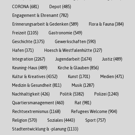
CORONA
(681)
Depot
(485)
Engagement & Ehrenamt
(782)
Erinnerungsarbeit & Gedenken
(589)
Flora & Fauna
(384)
Freizeit
(1105)
Gastronomie
(549)
Geschichte
(1375)
Gewerkschaften
(590)
Hafen
(371)
Hoesch & Westfalenhütte
(327)
Integration
(2267)
Jugendarbeit
(1674)
Justiz
(489)
Keuning-Haus
(489)
Kirche & Glauben
(856)
Kultur & Kreatives
(4352)
Kunst
(1701)
Medien
(471)
Medizin & Gesundheit
(811)
Musik
(1287)
Nachhaltigkeit
(426)
Politik
(5382)
Polizei
(1240)
Quartiersmanagement
(460)
Rat
(981)
Rechtsextremismus
(1168)
Refugees Welcome
(904)
Religion
(570)
Soziales
(4443)
Sport
(757)
Stadtentwicklung & -planung
(1133)