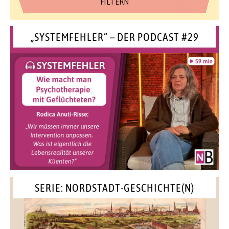
„SYSTEMFEHLER“ – DER PODCAST #29
SERIE: NORDSTADT-GESCHICHTE(N)