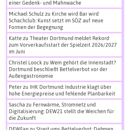
einer Gedenk- und Mahnwache
Michael Schulz
zu
Kirche wird Bar wird
Schachclub: Kunst setzt im SÖZ auf neue
Formen der Begegnung
Katte
zu
Theater Dortmund meldet Rekord
zum Vorverkaufsstart der Spielzeit 2026/2027
im Juni
Christel Loock
zu
Wem gehört die Innenstadt?
Dortmund beschließt Bettelverbot vor der
Außengastronomie
Peter
zu
IHK Dortmund: Industrie klagt über
hohe Energiepreise und fehlende Planbarkeit
Sascha
zu
Fernwärme, Stromnetz und
Digitalisierung: DEW21 stellt die Weichen für
die Zukunft
DEWFan
zu
Streit ums Bettelverbot: Dahmen