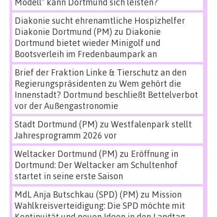
Modell“ kann Dortmund sich leisten?
Diakonie sucht ehrenamtliche Hospizhelfer
Diakonie Dortmund (PM)
zu
Diakonie
Dortmund bietet wieder Minigolf und
Bootsverleih im Fredenbaumpark an
Brief der Fraktion Linke & Tierschutz an den
Regierungspräsidenten
zu
Wem gehört die
Innenstadt? Dortmund beschließt Bettelverbot
vor der Außengastronomie
Stadt Dortmund (PM)
zu
Westfalenpark stellt
Jahresprogramm 2026 vor
Weltacker Dortmund (PM)
zu
Eröffnung in
Dortmund: Der Weltacker am Schultenhof
startet in seine erste Saison
MdL Anja Butschkau (SPD) (PM)
zu
Mission
Wahlkreisverteidigung: Die SPD möchte mit
Kontinuität und neuen Ideen in den Landtag