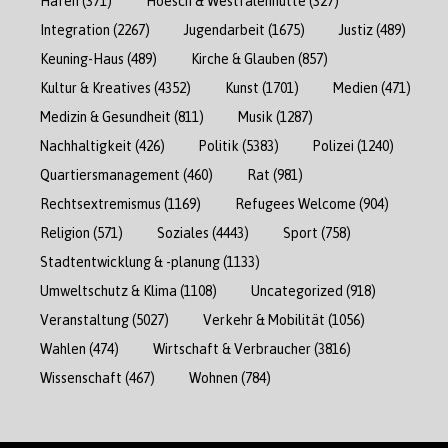
Hafen
(371)
Hoesch & Westfalenhütte
(327)
Integration
(2267)
Jugendarbeit
(1675)
Justiz
(489)
Keuning-Haus
(489)
Kirche & Glauben
(857)
Kultur & Kreatives
(4352)
Kunst
(1701)
Medien
(471)
Medizin & Gesundheit
(811)
Musik
(1287)
Nachhaltigkeit
(426)
Politik
(5383)
Polizei
(1240)
Quartiersmanagement
(460)
Rat
(981)
Rechtsextremismus
(1169)
Refugees Welcome
(904)
Religion
(571)
Soziales
(4443)
Sport
(758)
Stadtentwicklung & -planung
(1133)
Umweltschutz & Klima
(1108)
Uncategorized
(918)
Veranstaltung
(5027)
Verkehr & Mobilität
(1056)
Wahlen
(474)
Wirtschaft & Verbraucher
(3816)
Wissenschaft
(467)
Wohnen
(784)