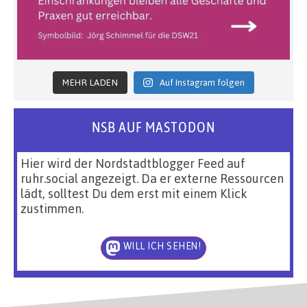
MEHR LADEN
Auf Instagram folgen
NSB AUF MASTODON
Hier wird der Nordstadtblogger Feed auf
ruhr.social angezeigt. Da er externe Ressourcen
lädt, solltest Du dem erst mit einem Klick
zustimmen.
WILL ICH SEHEN!