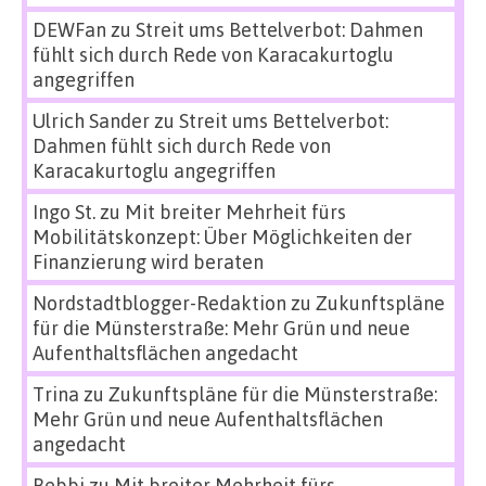
DEWFan
zu
Streit ums Bettelverbot: Dahmen
fühlt sich durch Rede von Karacakurtoglu
angegriffen
Ulrich Sander
zu
Streit ums Bettelverbot:
Dahmen fühlt sich durch Rede von
Karacakurtoglu angegriffen
Ingo St.
zu
Mit breiter Mehrheit fürs
Mobilitätskonzept: Über Möglichkeiten der
Finanzierung wird beraten
Nordstadtblogger-Redaktion
zu
Zukunftspläne
für die Münsterstraße: Mehr Grün und neue
Aufenthaltsflächen angedacht
Trina
zu
Zukunftspläne für die Münsterstraße:
Mehr Grün und neue Aufenthaltsflächen
angedacht
Bebbi
zu
Mit breiter Mehrheit fürs