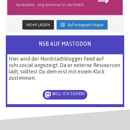
MEHR LADEN
Auf Instagram folgen
NSB AUF MASTODON
Hier wird der Nordstadtblogger Feed auf
ruhr.social angezeigt. Da er externe Ressourcen
lädt, solltest Du dem erst mit einem Klick
zustimmen.
WILL ICH SEHEN!