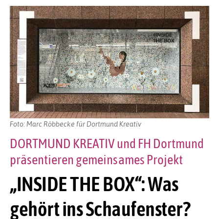
Foto: Marc Röbbecke für Dortmund Kreativ
DORTMUND KREATIV und FH Dortmund
präsentieren gemeinsames Projekt
„INSIDE THE BOX“: Was
gehört ins Schaufenster?