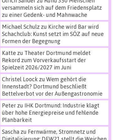
Ulrich Sander
zu
Rund 350 Menschen
versammeln sich auf dem Friedensplatz
zu einer Gedenk- und Mahnwache
Michael Schulz
zu
Kirche wird Bar wird
Schachclub: Kunst setzt im SÖZ auf neue
Formen der Begegnung
Katte
zu
Theater Dortmund meldet
Rekord zum Vorverkaufsstart der
Spielzeit 2026/2027 im Juni
Christel Loock
zu
Wem gehört die
Innenstadt? Dortmund beschließt
Bettelverbot vor der Außengastronomie
Peter
zu
IHK Dortmund: Industrie klagt
über hohe Energiepreise und fehlende
Planbarkeit
Sascha
zu
Fernwärme, Stromnetz und
Digitalisierung: DEW21 stellt die Weichen