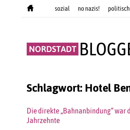
Skip
sozial
no nazis!
politisch
to
content
Schlagwort:
Hotel Be
Die direkte „Bahnanbindung“ war d
Jahrzehnte