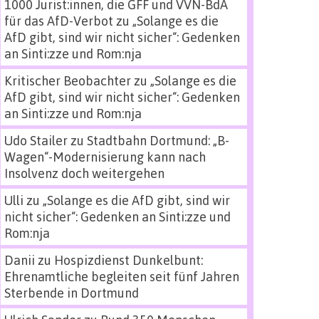
1000 Jurist:innen, die GFF und VVN-BdA
für das AfD-Verbot
zu
„Solange es die
AfD gibt, sind wir nicht sicher“: Gedenken
an Sinti:zze und Rom:nja
Kritischer Beobachter
zu
„Solange es die
AfD gibt, sind wir nicht sicher“: Gedenken
an Sinti:zze und Rom:nja
Udo Stailer
zu
Stadtbahn Dortmund: „B-
Wagen“-Modernisierung kann nach
Insolvenz doch weitergehen
Ulli
zu
„Solange es die AfD gibt, sind wir
nicht sicher“: Gedenken an Sinti:zze und
Rom:nja
Danii
zu
Hospizdienst Dunkelbunt:
Ehrenamtliche begleiten seit fünf Jahren
Sterbende in Dortmund