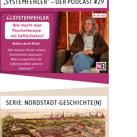
„SYSTEMFEHLER“ – DER PODCAST #29
SERIE: NORDSTADT-GESCHICHTE(N)