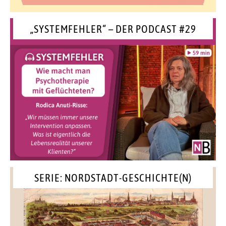
„SYSTEMFEHLER“ – DER PODCAST #29
SERIE: NORDSTADT-GESCHICHTE(N)