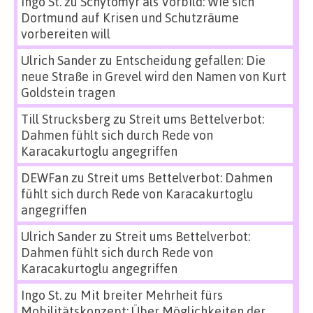
Ingo St.
zu
Schytomyr als Vorbild: Wie sich
Dortmund auf Krisen und Schutzräume
vorbereiten will
Ulrich Sander
zu
Entscheidung gefallen: Die
neue Straße in Grevel wird den Namen von Kurt
Goldstein tragen
Till Strucksberg
zu
Streit ums Bettelverbot:
Dahmen fühlt sich durch Rede von
Karacakurtoglu angegriffen
DEWFan
zu
Streit ums Bettelverbot: Dahmen
fühlt sich durch Rede von Karacakurtoglu
angegriffen
Ulrich Sander
zu
Streit ums Bettelverbot:
Dahmen fühlt sich durch Rede von
Karacakurtoglu angegriffen
Ingo St.
zu
Mit breiter Mehrheit fürs
Mobilitätskonzept: Über Möglichkeiten der