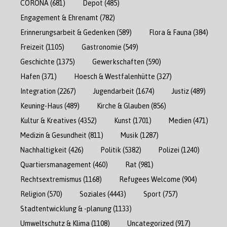
CORONA
(681)
Depot
(485)
Engagement & Ehrenamt
(782)
Erinnerungsarbeit & Gedenken
(589)
Flora & Fauna
(384)
Freizeit
(1105)
Gastronomie
(549)
Geschichte
(1375)
Gewerkschaften
(590)
Hafen
(371)
Hoesch & Westfalenhütte
(327)
Integration
(2267)
Jugendarbeit
(1674)
Justiz
(489)
Keuning-Haus
(489)
Kirche & Glauben
(856)
Kultur & Kreatives
(4352)
Kunst
(1701)
Medien
(471)
Medizin & Gesundheit
(811)
Musik
(1287)
Nachhaltigkeit
(426)
Politik
(5382)
Polizei
(1240)
Quartiersmanagement
(460)
Rat
(981)
Rechtsextremismus
(1168)
Refugees Welcome
(904)
Religion
(570)
Soziales
(4443)
Sport
(757)
Stadtentwicklung & -planung
(1133)
Umweltschutz & Klima
(1108)
Uncategorized
(917)