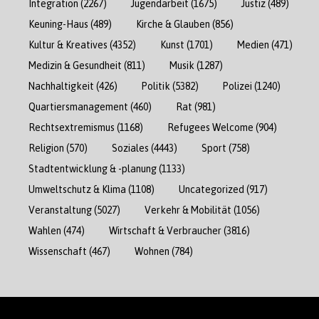
Integration
(2267)
Jugendarbeit
(1675)
Justiz
(489)
Keuning-Haus
(489)
Kirche & Glauben
(856)
Kultur & Kreatives
(4352)
Kunst
(1701)
Medien
(471)
Medizin & Gesundheit
(811)
Musik
(1287)
Nachhaltigkeit
(426)
Politik
(5382)
Polizei
(1240)
Quartiersmanagement
(460)
Rat
(981)
Rechtsextremismus
(1168)
Refugees Welcome
(904)
Religion
(570)
Soziales
(4443)
Sport
(758)
Stadtentwicklung & -planung
(1133)
Umweltschutz & Klima
(1108)
Uncategorized
(917)
Veranstaltung
(5027)
Verkehr & Mobilität
(1056)
Wahlen
(474)
Wirtschaft & Verbraucher
(3816)
Wissenschaft
(467)
Wohnen
(784)