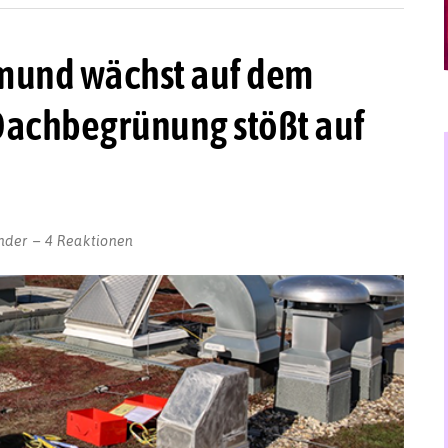
tmund wächst auf dem
 Dachbegrünung stößt auf
nder
4 Reaktionen