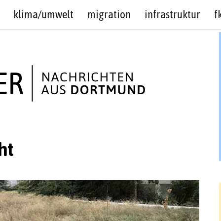
klima/umwelt
migration
infrastruktur
f
ht