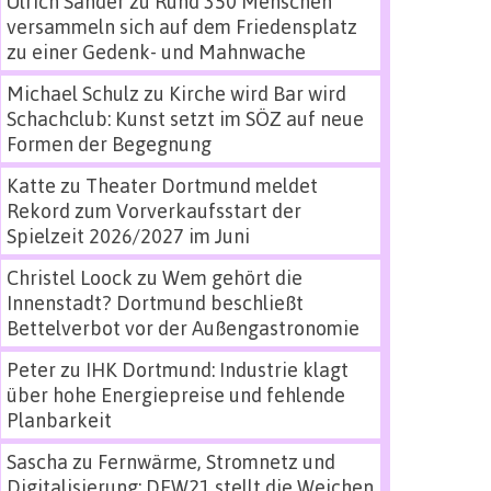
Ulrich Sander
zu
Rund 350 Menschen
versammeln sich auf dem Friedensplatz
zu einer Gedenk- und Mahnwache
Michael Schulz
zu
Kirche wird Bar wird
Schachclub: Kunst setzt im SÖZ auf neue
Formen der Begegnung
Katte
zu
Theater Dortmund meldet
Rekord zum Vorverkaufsstart der
Spielzeit 2026/2027 im Juni
Christel Loock
zu
Wem gehört die
Innenstadt? Dortmund beschließt
Bettelverbot vor der Außengastronomie
Peter
zu
IHK Dortmund: Industrie klagt
über hohe Energiepreise und fehlende
Planbarkeit
Sascha
zu
Fernwärme, Stromnetz und
Digitalisierung: DEW21 stellt die Weichen