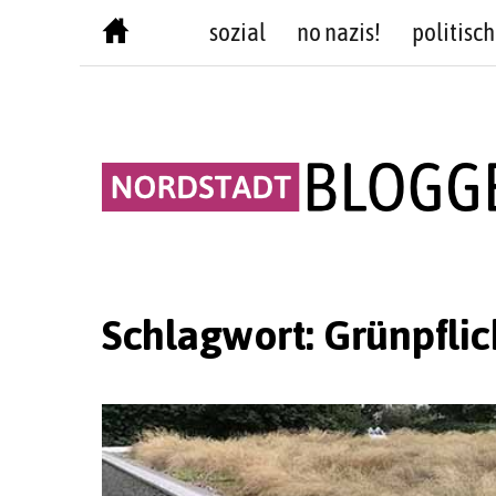
Skip
sozial
no nazis!
politisch
to
content
Schlagwort:
Grünpflic