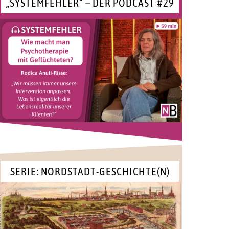
„SYSTEMFEHLER“ – DER PODCAST #29
SERIE: NORDSTADT-GESCHICHTE(N)