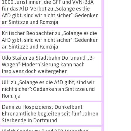
1000 Jurist:innen, die GFF und VVN-BdA
für das AfD-Verbot
zu
„Solange es die
AfD gibt, sind wir nicht sicher“: Gedenken
an Sinti:zze und Rom:nja
Kritischer Beobachter
zu
„Solange es die
AfD gibt, sind wir nicht sicher“: Gedenken
an Sinti:zze und Rom:nja
Udo Stailer
zu
Stadtbahn Dortmund: „B-
Wagen“-Modernisierung kann nach
Insolvenz doch weitergehen
Ulli
zu
„Solange es die AfD gibt, sind wir
nicht sicher“: Gedenken an Sinti:zze und
Rom:nja
Danii
zu
Hospizdienst Dunkelbunt:
Ehrenamtliche begleiten seit fünf Jahren
Sterbende in Dortmund