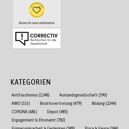
KATEGORIEN
Antifaschismus
(1248)
Auslandsgesellschaft
(390)
AWO
(333)
Bezirksvertretung
(479)
Bildung
(2244)
CORONA
(681)
Depot
(485)
Engagement & Ehrenamt
(782)
Erinnerungsarbeit & Gedenken
(589)
Flora & Fauna
(384)