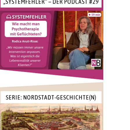
„SYSTEMFEHLER“ – DER PODCAST #29
SERIE: NORDSTADT-GESCHICHTE(N)