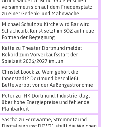
Ulrich Sander
zu
Rund 350 Menschen
versammeln sich auf dem Friedensplatz
zu einer Gedenk- und Mahnwache
Michael Schulz
zu
Kirche wird Bar wird
Schachclub: Kunst setzt im SÖZ auf neue
Formen der Begegnung
Katte
zu
Theater Dortmund meldet
Rekord zum Vorverkaufsstart der
Spielzeit 2026/2027 im Juni
Christel Loock
zu
Wem gehört die
Innenstadt? Dortmund beschließt
Bettelverbot vor der Außengastronomie
Peter
zu
IHK Dortmund: Industrie klagt
über hohe Energiepreise und fehlende
Planbarkeit
Sascha
zu
Fernwärme, Stromnetz und
Digitalisierung: DEW21 stellt die Weichen