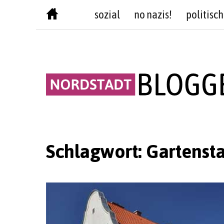
Skip
sozial
no nazis!
politisch
to
content
Schlagwort:
Gartenst