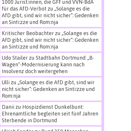
1000 Jurist:innen, die GFF und VVN-BdA
für das AfD-Verbot
zu
„Solange es die
AfD gibt, sind wir nicht sicher“: Gedenken
an Sinti:zze und Rom:nja
Kritischer Beobachter
zu
„Solange es die
AfD gibt, sind wir nicht sicher“: Gedenken
an Sinti:zze und Rom:nja
Udo Stailer
zu
Stadtbahn Dortmund: „B-
Wagen“-Modernisierung kann nach
Insolvenz doch weitergehen
Ulli
zu
„Solange es die AfD gibt, sind wir
nicht sicher“: Gedenken an Sinti:zze und
Rom:nja
Danii
zu
Hospizdienst Dunkelbunt:
Ehrenamtliche begleiten seit fünf Jahren
Sterbende in Dortmund