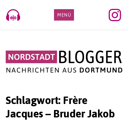
Skip
to
MENÜ
content
Schlagwort:
Frère
Jacques – Bruder Jakob