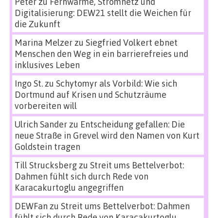
Peter
zu
Fernwärme, Stromnetz und
Digitalisierung: DEW21 stellt die Weichen für
die Zukunft
Marina Melzer
zu
Siegfried Volkert ebnet
Menschen den Weg in ein barrierefreies und
inklusives Leben
Ingo St.
zu
Schytomyr als Vorbild: Wie sich
Dortmund auf Krisen und Schutzräume
vorbereiten will
Ulrich Sander
zu
Entscheidung gefallen: Die
neue Straße in Grevel wird den Namen von Kurt
Goldstein tragen
Till Strucksberg
zu
Streit ums Bettelverbot:
Dahmen fühlt sich durch Rede von
Karacakurtoglu angegriffen
DEWFan
zu
Streit ums Bettelverbot: Dahmen
fühlt sich durch Rede von Karacakurtoglu