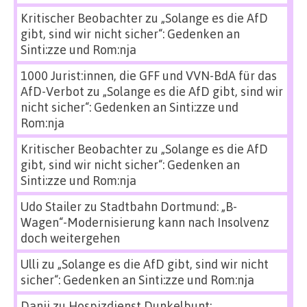
Kritischer Beobachter
zu
„Solange es die AfD
gibt, sind wir nicht sicher“: Gedenken an
Sinti:zze und Rom:nja
1000 Jurist:innen, die GFF und VVN-BdA für das
AfD-Verbot
zu
„Solange es die AfD gibt, sind wir
nicht sicher“: Gedenken an Sinti:zze und
Rom:nja
Kritischer Beobachter
zu
„Solange es die AfD
gibt, sind wir nicht sicher“: Gedenken an
Sinti:zze und Rom:nja
Udo Stailer
zu
Stadtbahn Dortmund: „B-
Wagen“-Modernisierung kann nach Insolvenz
doch weitergehen
Ulli
zu
„Solange es die AfD gibt, sind wir nicht
sicher“: Gedenken an Sinti:zze und Rom:nja
Danii
zu
Hospizdienst Dunkelbunt: