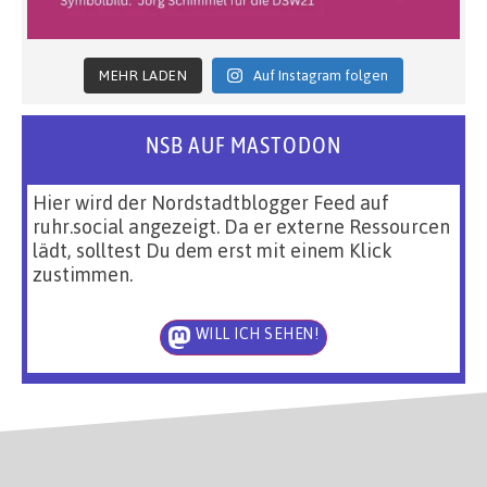
MEHR LADEN
Auf Instagram folgen
NSB AUF MASTODON
Hier wird der Nordstadtblogger Feed auf
ruhr.social angezeigt. Da er externe Ressourcen
lädt, solltest Du dem erst mit einem Klick
zustimmen.
WILL ICH SEHEN!