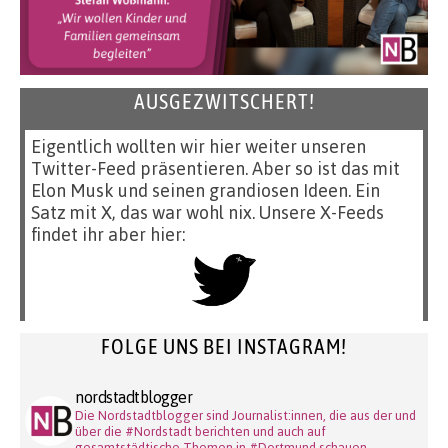
AUSGEZWITSCHERT!
Eigentlich wollten wir hier weiter unseren
Twitter-Feed präsentieren. Aber so ist das mit
Elon Musk und seinen grandiosen Ideen. Ein
Satz mit X, das war wohl nix. Unsere X-Feeds
findet ihr aber hier:
FOLGE UNS BEI INSTAGRAM!
nordstadtblogger
Die Nordstadtblogger sind Journalist:innen, die aus der und
über die #Nordstadt berichten und auch auf
gesamtstädtische Themen in #Dortmund schauen