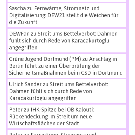
Sascha
zu
Fernwärme, Stromnetz und
Digitalisierung: DEW21 stellt die Weichen für
die Zukunft
DEWFan
zu
Streit ums Bettelverbot: Dahmen
fühlt sich durch Rede von Karacakurtoglu
angegriffen
Grüne Jugend Dortmund (PM)
zu
Anschlag in
Berlin führt zu einer Überprüfung der
Sicherheitsmaßnahmen beim CSD in Dortmund
Ulrich Sander
zu
Streit ums Bettelverbot:
Dahmen fühlt sich durch Rede von
Karacakurtoglu angegriffen
Peter
zu
IHK-Spitze bei OB Kalouti:
Rückendeckung im Streit um neue
Wirtschaftsflächen der Stadt
Peter
zu
Fernwärme, Stromnetz und