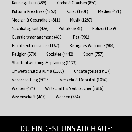
Keuning-Haus
(489)
Kirche & Glauben
(856)
Kultur & Kreatives
(4352)
Kunst
(1701)
Medien
(471)
Medizin & Gesundheit
(811)
Musik
(1287)
Nachhaltigkeit
(426)
Politik
(5381)
Polizei
(1239)
Quartiersmanagement
(460)
Rat
(981)
Rechtsextremismus
(1167)
Refugees Welcome
(904)
Religion
(570)
Soziales
(4442)
Sport
(757)
Stadtentwicklung & -planung
(1133)
Umweltschutz & Klima
(1108)
Uncategorized
(917)
Veranstaltung
(5027)
Verkehr & Mobilität
(1056)
Wahlen
(474)
Wirtschaft & Verbraucher
(3816)
Wissenschaft
(467)
Wohnen
(784)
DU FINDEST UNS AUCH AUF: