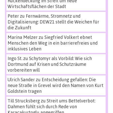
Rückendeckung im Streit um neue
Wirtschaftsflächen der Stadt
Peter
zu
Fernwärme, Stromnetz und
Digitalisierung: DEW21 stellt die Weichen für
die Zukunft
Marina Melzer
zu
Siegfried Volkert ebnet
Menschen den Weg in ein barrierefreies und
inklusives Leben
Ingo St.
zu
Schytomyr als Vorbild: Wie sich
Dortmund auf Krisen und Schutzräume
vorbereiten will
Ulrich Sander
zu
Entscheidung gefallen: Die
neue Straße in Grevel wird den Namen von Kurt
Goldstein tragen
Till Strucksberg
zu
Streit ums Bettelverbot:
Dahmen fühlt sich durch Rede von
Karacakurtoglu angegriffen