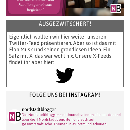
AUSGEZWITSCHERT!
Eigentlich wollten wir hier weiter unseren
Twitter-Feed präsentieren. Aber so ist das mit
Elon Musk und seinen grandiosen Ideen. Ein
Satz mit X, das war wohl nix. Unsere X-Feeds
findet ihr aber hier:
FOLGE UNS BEI INSTAGRAM!
nordstadtblogger
Die Nordstadtblogger sind Journalist:innen, die aus der und
über die #Nordstadt berichten und auch auf
gesamtstädtische Themen in #Dortmund schauen