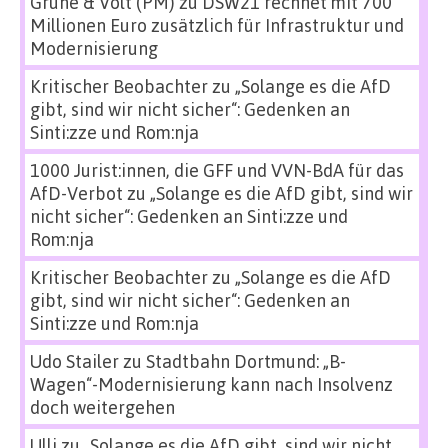
Grüne & Volt (PM)
zu
DSW21 rechnet mit 700
Millionen Euro zusätzlich für Infrastruktur und
Modernisierung
Kritischer Beobachter
zu
„Solange es die AfD
gibt, sind wir nicht sicher“: Gedenken an
Sinti:zze und Rom:nja
1000 Jurist:innen, die GFF und VVN-BdA für das
AfD-Verbot
zu
„Solange es die AfD gibt, sind wir
nicht sicher“: Gedenken an Sinti:zze und
Rom:nja
Kritischer Beobachter
zu
„Solange es die AfD
gibt, sind wir nicht sicher“: Gedenken an
Sinti:zze und Rom:nja
Udo Stailer
zu
Stadtbahn Dortmund: „B-
Wagen“-Modernisierung kann nach Insolvenz
doch weitergehen
Ulli
zu
„Solange es die AfD gibt, sind wir nicht