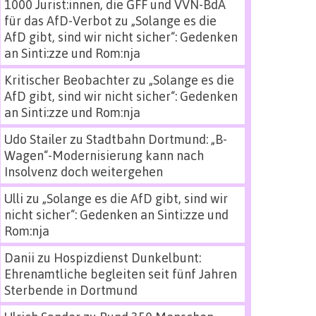
1000 Jurist:innen, die GFF und VVN-BdA
für das AfD-Verbot
zu
„Solange es die
AfD gibt, sind wir nicht sicher“: Gedenken
an Sinti:zze und Rom:nja
Kritischer Beobachter
zu
„Solange es die
AfD gibt, sind wir nicht sicher“: Gedenken
an Sinti:zze und Rom:nja
Udo Stailer
zu
Stadtbahn Dortmund: „B-
Wagen“-Modernisierung kann nach
Insolvenz doch weitergehen
Ulli
zu
„Solange es die AfD gibt, sind wir
nicht sicher“: Gedenken an Sinti:zze und
Rom:nja
Danii
zu
Hospizdienst Dunkelbunt:
Ehrenamtliche begleiten seit fünf Jahren
Sterbende in Dortmund