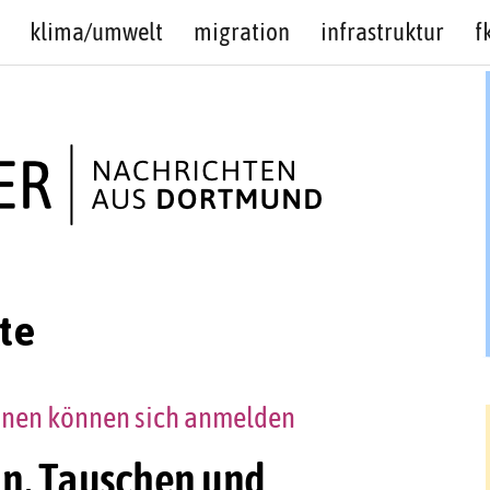
klima/umwelt
migration
infrastruktur
f
te
nnen können sich anmelden
n, Tauschen und