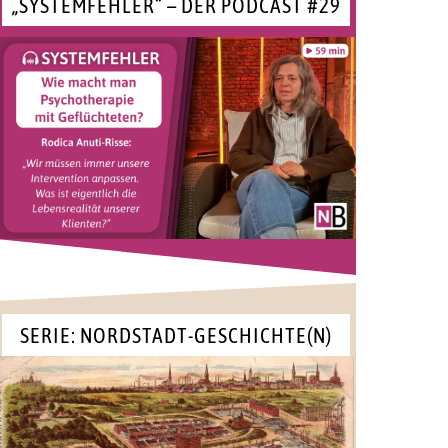
„SYSTEMFEHLER“ – DER PODCAST #29
SERIE: NORDSTADT-GESCHICHTE(N)