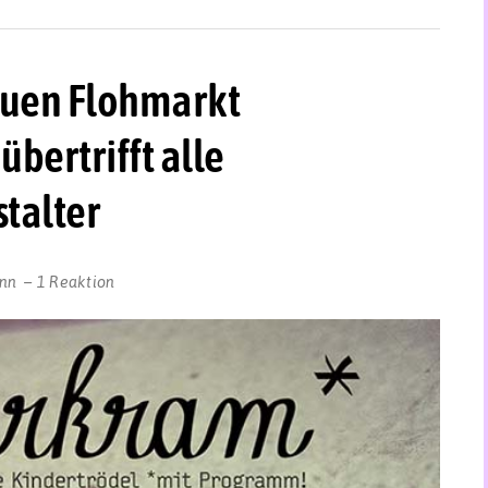
euen Flohmarkt
bertrifft alle
talter
ann
1 Reaktion