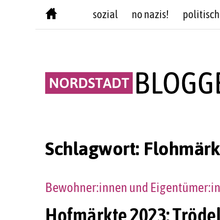
Skip
sozial
no nazis!
politisch
to
content
Schlagwort:
Flohmärk
Bewohner:innen und Eigentümer:i
Hofmärkte 2023: Trödel