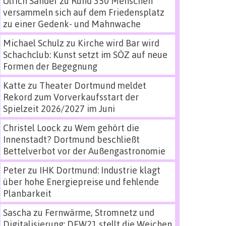
Ulrich Sander
zu
Rund 350 Menschen
versammeln sich auf dem Friedensplatz
zu einer Gedenk- und Mahnwache
Michael Schulz
zu
Kirche wird Bar wird
Schachclub: Kunst setzt im SÖZ auf neue
Formen der Begegnung
Katte
zu
Theater Dortmund meldet
Rekord zum Vorverkaufsstart der
Spielzeit 2026/2027 im Juni
Christel Loock
zu
Wem gehört die
Innenstadt? Dortmund beschließt
Bettelverbot vor der Außengastronomie
Peter
zu
IHK Dortmund: Industrie klagt
über hohe Energiepreise und fehlende
Planbarkeit
Sascha
zu
Fernwärme, Stromnetz und
Digitalisierung: DEW21 stellt die Weichen