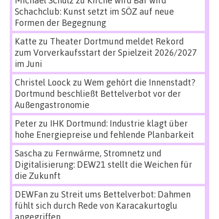
Michael Schulz
zu
Kirche wird Bar wird
Schachclub: Kunst setzt im SÖZ auf neue
Formen der Begegnung
Katte
zu
Theater Dortmund meldet Rekord
zum Vorverkaufsstart der Spielzeit 2026/2027
im Juni
Christel Loock
zu
Wem gehört die Innenstadt?
Dortmund beschließt Bettelverbot vor der
Außengastronomie
Peter
zu
IHK Dortmund: Industrie klagt über
hohe Energiepreise und fehlende Planbarkeit
Sascha
zu
Fernwärme, Stromnetz und
Digitalisierung: DEW21 stellt die Weichen für
die Zukunft
DEWFan
zu
Streit ums Bettelverbot: Dahmen
fühlt sich durch Rede von Karacakurtoglu
angegriffen