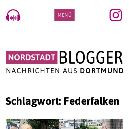
Skip
to
MENÜ
content
Schlagwort:
Federfalken