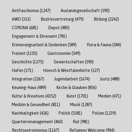
Antifaschismus
(1247)
Auslandsgesellschaft
(390)
AWO
(333)
Bezirksvertretung
(479)
Bildung
(2242)
CORONA
(681)
Depot
(485)
Engagement & Ehrenamt
(781)
Erinnerungsarbeit & Gedenken
(589)
Flora & Fauna
(384)
Freizeit
(1105)
Gastronomie
(549)
Geschichte
(1375)
Gewerkschaften
(590)
Hafen
(371)
Hoesch & Westfalenhütte
(327)
Integration
(2267)
Jugendarbeit
(1674)
Justiz
(488)
Keuning-Haus
(489)
Kirche & Glauben
(856)
Kultur & Kreatives
(4352)
Kunst
(1701)
Medien
(471)
Medizin & Gesundheit
(811)
Musik
(1287)
Nachhaltigkeit
(426)
Politik
(5381)
Polizei
(1239)
Quartiersmanagement
(460)
Rat
(981)
Rechtsextremismus
(1167)
Refugees Welcome
(904)