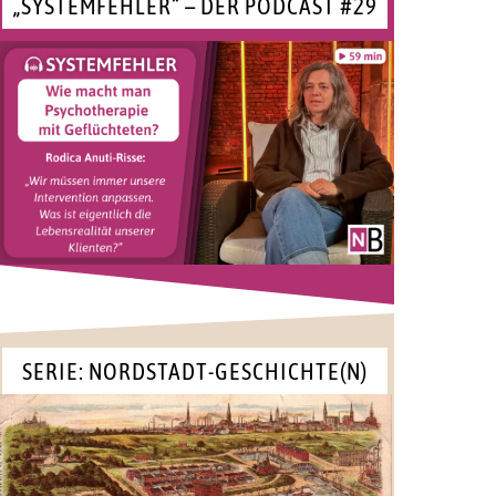
„SYSTEMFEHLER“ – DER PODCAST #29
SERIE: NORDSTADT-GESCHICHTE(N)