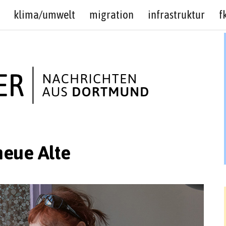
klima/umwelt
migration
infrastruktur
f
neue Alte