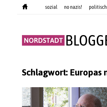
Skip
sozial
no nazis!
politisch
to
content
Schlagwort:
Europas 