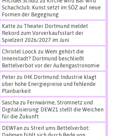
Michael Schulz
zu
Kirche wird Bar wird
Schachclub: Kunst setzt im SÖZ auf neue
Formen der Begegnung
Katte
zu
Theater Dortmund meldet
Rekord zum Vorverkaufsstart der
Spielzeit 2026/2027 im Juni
Christel Loock
zu
Wem gehört die
Innenstadt? Dortmund beschließt
Bettelverbot vor der Außengastronomie
Peter
zu
IHK Dortmund: Industrie klagt
über hohe Energiepreise und fehlende
Planbarkeit
Sascha
zu
Fernwärme, Stromnetz und
Digitalisierung: DEW21 stellt die Weichen
für die Zukunft
DEWFan
zu
Streit ums Bettelverbot:
Dahmen fühlt sich durch Rede von