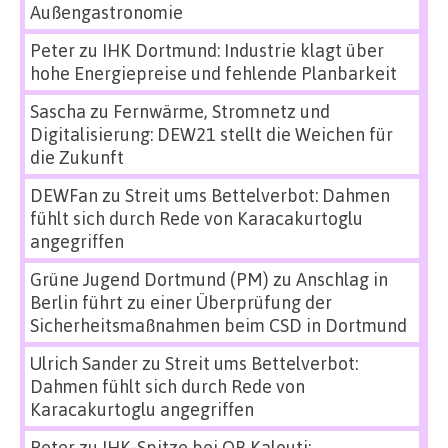
Außengastronomie
Peter
zu
IHK Dortmund: Industrie klagt über
hohe Energiepreise und fehlende Planbarkeit
Sascha
zu
Fernwärme, Stromnetz und
Digitalisierung: DEW21 stellt die Weichen für
die Zukunft
DEWFan
zu
Streit ums Bettelverbot: Dahmen
fühlt sich durch Rede von Karacakurtoglu
angegriffen
Grüne Jugend Dortmund (PM)
zu
Anschlag in
Berlin führt zu einer Überprüfung der
Sicherheitsmaßnahmen beim CSD in Dortmund
Ulrich Sander
zu
Streit ums Bettelverbot:
Dahmen fühlt sich durch Rede von
Karacakurtoglu angegriffen
Peter
zu
IHK-Spitze bei OB Kalouti: