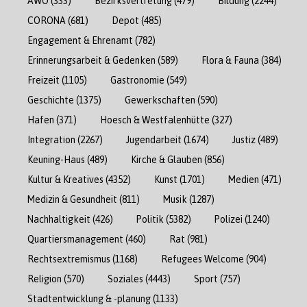
AWO
(333)
Bezirksvertretung
(479)
Bildung
(2244)
CORONA
(681)
Depot
(485)
Engagement & Ehrenamt
(782)
Erinnerungsarbeit & Gedenken
(589)
Flora & Fauna
(384)
Freizeit
(1105)
Gastronomie
(549)
Geschichte
(1375)
Gewerkschaften
(590)
Hafen
(371)
Hoesch & Westfalenhütte
(327)
Integration
(2267)
Jugendarbeit
(1674)
Justiz
(489)
Keuning-Haus
(489)
Kirche & Glauben
(856)
Kultur & Kreatives
(4352)
Kunst
(1701)
Medien
(471)
Medizin & Gesundheit
(811)
Musik
(1287)
Nachhaltigkeit
(426)
Politik
(5382)
Polizei
(1240)
Quartiersmanagement
(460)
Rat
(981)
Rechtsextremismus
(1168)
Refugees Welcome
(904)
Religion
(570)
Soziales
(4443)
Sport
(757)
Stadtentwicklung & -planung
(1133)