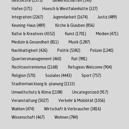
Geschichte
(1375)
Gewerkschaften
(590)
Hafen
(371)
Hoesch & Westfalenhütte
(327)
Integration
(2267)
Jugendarbeit
(1674)
Justiz
(489)
Keuning-Haus
(489)
Kirche & Glauben
(856)
Kultur & Kreatives
(4352)
Kunst
(1701)
Medien
(471)
Medizin & Gesundheit
(811)
Musik
(1287)
Nachhaltigkeit
(426)
Politik
(5382)
Polizei
(1240)
Quartiersmanagement
(460)
Rat
(981)
Rechtsextremismus
(1168)
Refugees Welcome
(904)
Religion
(570)
Soziales
(4443)
Sport
(757)
Stadtentwicklung & -planung
(1133)
Umweltschutz & Klima
(1108)
Uncategorized
(917)
Veranstaltung
(5027)
Verkehr & Mobilität
(1056)
Wahlen
(474)
Wirtschaft & Verbraucher
(3816)
Wissenschaft
(467)
Wohnen
(784)