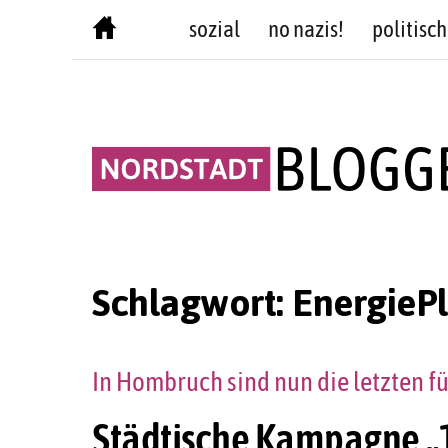
Skip
sozial
no nazis!
politisch
to
content
Schlagwort:
EnergieP
In Hombruch sind nun die letzten 
Städtische Kampagne „