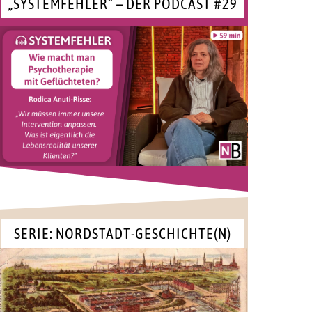
„SYSTEMFEHLER“ – DER PODCAST #29
SERIE: NORDSTADT-GESCHICHTE(N)