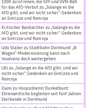
1000 Jurist:innen, die GFF und VVN-BdA
für das AfD-Verbot
zu
„Solange es die
AfD gibt, sind wir nicht sicher“: Gedenken
an Sinti:zze und Rom:nja
Kritischer Beobachter
zu
„Solange es die
AfD gibt, sind wir nicht sicher“: Gedenken
an Sinti:zze und Rom:nja
Udo Stailer
zu
Stadtbahn Dortmund: „B-
Wagen“-Modernisierung kann nach
Insolvenz doch weitergehen
Ulli
zu
„Solange es die AfD gibt, sind wir
nicht sicher“: Gedenken an Sinti:zze und
Rom:nja
Danii
zu
Hospizdienst Dunkelbunt:
Ehrenamtliche begleiten seit fünf Jahren
Sterbende in Dortmund