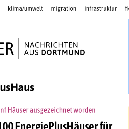
klima/umwelt
migration
infrastruktur
f
lusHaus
fünf Häuser ausgezeichnet worden
100 EnergiePlusHäuser für