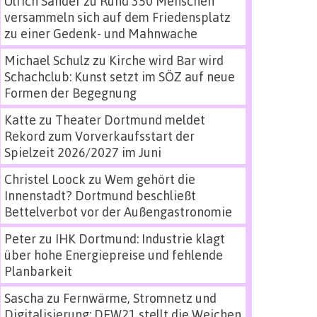
Ulrich Sander
zu
Rund 350 Menschen
versammeln sich auf dem Friedensplatz
zu einer Gedenk- und Mahnwache
Michael Schulz
zu
Kirche wird Bar wird
Schachclub: Kunst setzt im SÖZ auf neue
Formen der Begegnung
Katte
zu
Theater Dortmund meldet
Rekord zum Vorverkaufsstart der
Spielzeit 2026/2027 im Juni
Christel Loock
zu
Wem gehört die
Innenstadt? Dortmund beschließt
Bettelverbot vor der Außengastronomie
Peter
zu
IHK Dortmund: Industrie klagt
über hohe Energiepreise und fehlende
Planbarkeit
Sascha
zu
Fernwärme, Stromnetz und
Digitalisierung: DEW21 stellt die Weichen