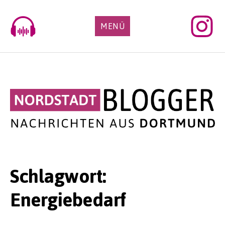
Skip
to
MENÜ
content
Schlagwort:
Energiebedarf