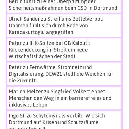
Berlin führt zu einer Überprüfung der
Sicherheitsmaßnahmen beim CSD in Dortmund
Ulrich Sander
zu
Streit ums Bettelverbot:
Dahmen fühlt sich durch Rede von
Karacakurtoglu angegriffen
Peter
zu
IHK-Spitze bei OB Kalouti:
Rückendeckung im Streit um neue
Wirtschaftsflächen der Stadt
Peter
zu
Fernwärme, Stromnetz und
Digitalisierung: DEW21 stellt die Weichen für
die Zukunft
Marina Melzer
zu
Siegfried Volkert ebnet
Menschen den Weg in ein barrierefreies und
inklusives Leben
Ingo St.
zu
Schytomyr als Vorbild: Wie sich
Dortmund auf Krisen und Schutzräume
vorbereiten will