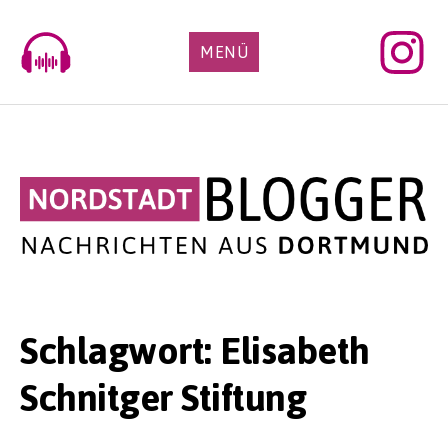
Skip
to
MENÜ
content
Schlagwort:
Elisabeth
Schnitger Stiftung