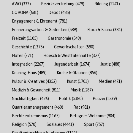
AWO
(333)
Bezirksvertretung
(479)
Bildung
(2241)
CORONA
(681)
Depot
(485)
Engagement & Ehrenamt
(781)
Erinnerungsarbeit & Gedenken
(589)
Flora & Fauna
(384)
Freizeit
(1105)
Gastronomie
(549)
Geschichte
(1375)
Gewerkschaften
(590)
Hafen
(371)
Hoesch & Westfalenhütte
(327)
Integration
(2267)
Jugendarbeit
(1674)
Justiz
(488)
Keuning-Haus
(489)
Kirche & Glauben
(856)
Kultur & Kreatives
(4352)
Kunst
(1701)
Medien
(471)
Medizin & Gesundheit
(811)
Musik
(1287)
Nachhaltigkeit
(426)
Politik
(5380)
Polizei
(1239)
Quartiersmanagement
(460)
Rat
(981)
Rechtsextremismus
(1167)
Refugees Welcome
(904)
Religion
(570)
Soziales
(4441)
Sport
(757)
Stadtentwicklung & -planung
(1133)