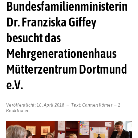
Bundesfamilienministerin
Dr. Franziska Giffey
besucht das
Mehrgenerationenhaus
Mütterzentrum Dortmund
e.V.
Veröffentlicht:
16. April 2018
Text:
Carmen Körner
2
Reaktionen