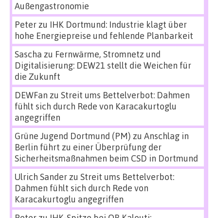
Außengastronomie
Peter
zu
IHK Dortmund: Industrie klagt über
hohe Energiepreise und fehlende Planbarkeit
Sascha
zu
Fernwärme, Stromnetz und
Digitalisierung: DEW21 stellt die Weichen für
die Zukunft
DEWFan
zu
Streit ums Bettelverbot: Dahmen
fühlt sich durch Rede von Karacakurtoglu
angegriffen
Grüne Jugend Dortmund (PM)
zu
Anschlag in
Berlin führt zu einer Überprüfung der
Sicherheitsmaßnahmen beim CSD in Dortmund
Ulrich Sander
zu
Streit ums Bettelverbot:
Dahmen fühlt sich durch Rede von
Karacakurtoglu angegriffen
Peter
zu
IHK-Spitze bei OB Kalouti: