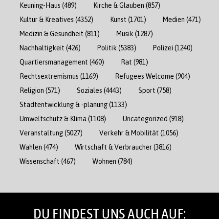
Keuning-Haus
(489)
Kirche & Glauben
(857)
Kultur & Kreatives
(4352)
Kunst
(1701)
Medien
(471)
Medizin & Gesundheit
(811)
Musik
(1287)
Nachhaltigkeit
(426)
Politik
(5383)
Polizei
(1240)
Quartiersmanagement
(460)
Rat
(981)
Rechtsextremismus
(1169)
Refugees Welcome
(904)
Religion
(571)
Soziales
(4443)
Sport
(758)
Stadtentwicklung & -planung
(1133)
Umweltschutz & Klima
(1108)
Uncategorized
(918)
Veranstaltung
(5027)
Verkehr & Mobilität
(1056)
Wahlen
(474)
Wirtschaft & Verbraucher
(3816)
Wissenschaft
(467)
Wohnen
(784)
DU FINDEST UNS AUCH AUF: