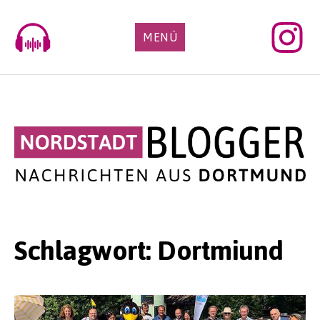
Skip
to
MENÜ
content
Schlagwort:
Dortmiund