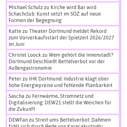
Michael Schulz
zu
Kirche wird Bar wird
Schachclub: Kunst setzt im SÖZ auf neue
Formen der Begegnung
Katte
zu
Theater Dortmund meldet Rekord
zum Vorverkaufsstart der Spielzeit 2026/2027
im Juni
Christel Loock
zu
Wem gehört die Innenstadt?
Dortmund beschließt Bettelverbot vor der
Außengastronomie
Peter
zu
IHK Dortmund: Industrie klagt über
hohe Energiepreise und fehlende Planbarkeit
Sascha
zu
Fernwärme, Stromnetz und
Digitalisierung: DEW21 stellt die Weichen für
die Zukunft
DEWFan
zu
Streit ums Bettelverbot: Dahmen
fühlt sich durch Rede von Karacakurtoglu