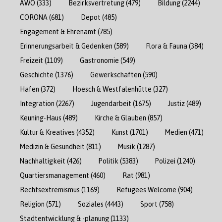
AWO
(333)
Bezirksvertretung
(479)
Bildung
(2244)
CORONA
(681)
Depot
(485)
Engagement & Ehrenamt
(785)
Erinnerungsarbeit & Gedenken
(589)
Flora & Fauna
(384)
Freizeit
(1109)
Gastronomie
(549)
Geschichte
(1376)
Gewerkschaften
(590)
Hafen
(372)
Hoesch & Westfalenhütte
(327)
Integration
(2267)
Jugendarbeit
(1675)
Justiz
(489)
Keuning-Haus
(489)
Kirche & Glauben
(857)
Kultur & Kreatives
(4352)
Kunst
(1701)
Medien
(471)
Medizin & Gesundheit
(811)
Musik
(1287)
Nachhaltigkeit
(426)
Politik
(5383)
Polizei
(1240)
Quartiersmanagement
(460)
Rat
(981)
Rechtsextremismus
(1169)
Refugees Welcome
(904)
Religion
(571)
Soziales
(4443)
Sport
(758)
Stadtentwicklung & -planung
(1133)