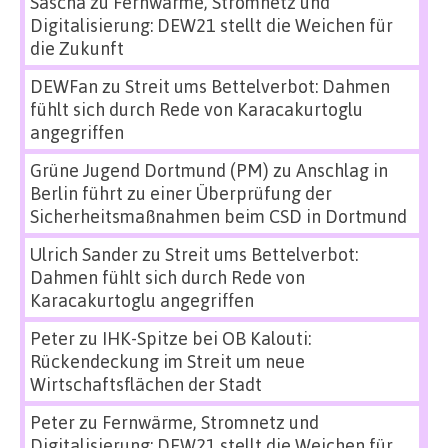
Sascha
zu
Fernwärme, Stromnetz und
Digitalisierung: DEW21 stellt die Weichen für
die Zukunft
DEWFan
zu
Streit ums Bettelverbot: Dahmen
fühlt sich durch Rede von Karacakurtoglu
angegriffen
Grüne Jugend Dortmund (PM)
zu
Anschlag in
Berlin führt zu einer Überprüfung der
Sicherheitsmaßnahmen beim CSD in Dortmund
Ulrich Sander
zu
Streit ums Bettelverbot:
Dahmen fühlt sich durch Rede von
Karacakurtoglu angegriffen
Peter
zu
IHK-Spitze bei OB Kalouti:
Rückendeckung im Streit um neue
Wirtschaftsflächen der Stadt
Peter
zu
Fernwärme, Stromnetz und
Digitalisierung: DEW21 stellt die Weichen für