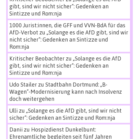
gibt, sind wir nicht sicher“: Gedenken an
Sinti:zze und Rom:nja
1000 Jurist:innen, die GFF und VVN-BdA für das
AfD-Verbot
zu
„Solange es die AfD gibt, sind wir
nicht sicher“: Gedenken an Sinti:zze und
Rom:nja
Kritischer Beobachter
zu
„Solange es die AfD
gibt, sind wir nicht sicher“: Gedenken an
Sinti:zze und Rom:nja
Udo Stailer
zu
Stadtbahn Dortmund: „B-
Wagen“-Modernisierung kann nach Insolvenz
doch weitergehen
Ulli
zu
„Solange es die AfD gibt, sind wir nicht
sicher“: Gedenken an Sinti:zze und Rom:nja
Danii
zu
Hospizdienst Dunkelbunt:
Ehrenamtliche begleiten seit fünf Jahren