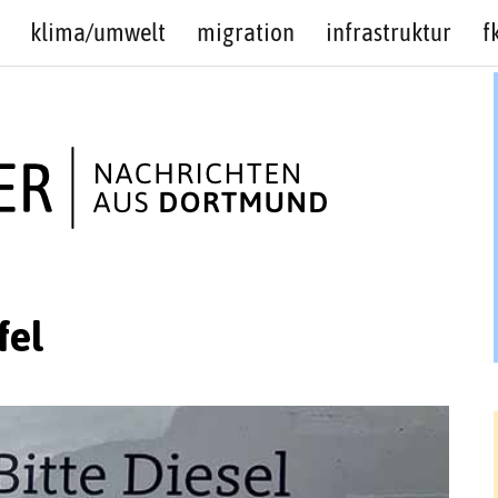
klima/umwelt
migration
infrastruktur
f
fel