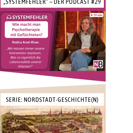
„SYSTEMFEHLER“ – DER PODCAST #29
SERIE: NORDSTADT-GESCHICHTE(N)