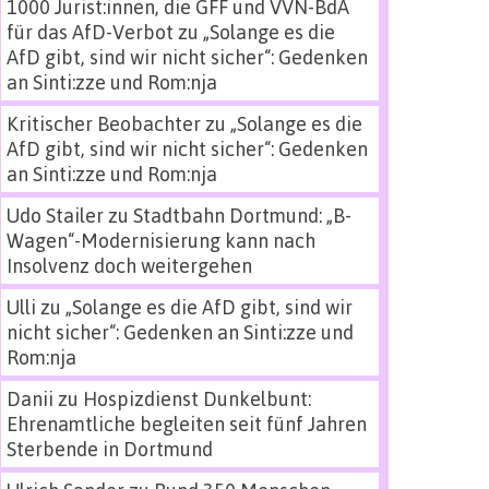
1000 Jurist:innen, die GFF und VVN-BdA
für das AfD-Verbot
zu
„Solange es die
AfD gibt, sind wir nicht sicher“: Gedenken
an Sinti:zze und Rom:nja
Kritischer Beobachter
zu
„Solange es die
AfD gibt, sind wir nicht sicher“: Gedenken
an Sinti:zze und Rom:nja
Udo Stailer
zu
Stadtbahn Dortmund: „B-
Wagen“-Modernisierung kann nach
Insolvenz doch weitergehen
Ulli
zu
„Solange es die AfD gibt, sind wir
nicht sicher“: Gedenken an Sinti:zze und
Rom:nja
Danii
zu
Hospizdienst Dunkelbunt:
Ehrenamtliche begleiten seit fünf Jahren
Sterbende in Dortmund