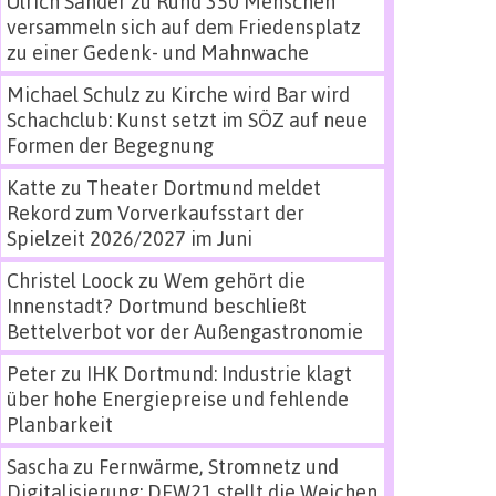
Ulrich Sander
zu
Rund 350 Menschen
versammeln sich auf dem Friedensplatz
zu einer Gedenk- und Mahnwache
Michael Schulz
zu
Kirche wird Bar wird
Schachclub: Kunst setzt im SÖZ auf neue
Formen der Begegnung
Katte
zu
Theater Dortmund meldet
Rekord zum Vorverkaufsstart der
Spielzeit 2026/2027 im Juni
Christel Loock
zu
Wem gehört die
Innenstadt? Dortmund beschließt
Bettelverbot vor der Außengastronomie
Peter
zu
IHK Dortmund: Industrie klagt
über hohe Energiepreise und fehlende
Planbarkeit
Sascha
zu
Fernwärme, Stromnetz und
Digitalisierung: DEW21 stellt die Weichen