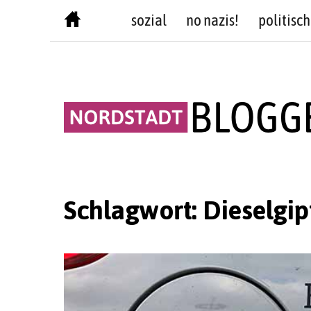
Skip
sozial
no nazis!
politisch
to
content
Schlagwort:
Dieselgip