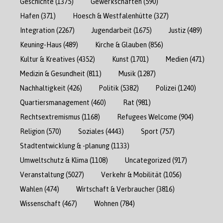
Geschichte
(1375)
Gewerkschaften
(590)
Hafen
(371)
Hoesch & Westfalenhütte
(327)
Integration
(2267)
Jugendarbeit
(1675)
Justiz
(489)
Keuning-Haus
(489)
Kirche & Glauben
(856)
Kultur & Kreatives
(4352)
Kunst
(1701)
Medien
(471)
Medizin & Gesundheit
(811)
Musik
(1287)
Nachhaltigkeit
(426)
Politik
(5382)
Polizei
(1240)
Quartiersmanagement
(460)
Rat
(981)
Rechtsextremismus
(1168)
Refugees Welcome
(904)
Religion
(570)
Soziales
(4443)
Sport
(757)
Stadtentwicklung & -planung
(1133)
Umweltschutz & Klima
(1108)
Uncategorized
(917)
Veranstaltung
(5027)
Verkehr & Mobilität
(1056)
Wahlen
(474)
Wirtschaft & Verbraucher
(3816)
Wissenschaft
(467)
Wohnen
(784)