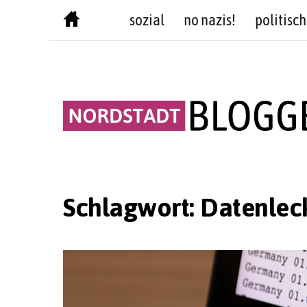
Skip
sozial
no nazis!
politisch
to
content
Schlagwort:
Datenlec