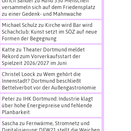
Ulrich Sander
zu
Rund 350 Menschen
versammeln sich auf dem Friedensplatz
zu einer Gedenk- und Mahnwache
Michael Schulz
zu
Kirche wird Bar wird
Schachclub: Kunst setzt im SÖZ auf neue
Formen der Begegnung
Katte
zu
Theater Dortmund meldet
Rekord zum Vorverkaufsstart der
Spielzeit 2026/2027 im Juni
Christel Loock
zu
Wem gehört die
Innenstadt? Dortmund beschließt
Bettelverbot vor der Außengastronomie
Peter
zu
IHK Dortmund: Industrie klagt
über hohe Energiepreise und fehlende
Planbarkeit
Sascha
zu
Fernwärme, Stromnetz und
Digitalisierung: DEW21 stellt die Weichen