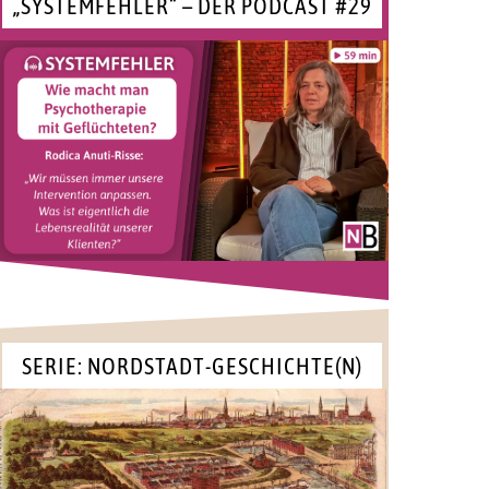
„SYSTEMFEHLER“ – DER PODCAST #29
SERIE: NORDSTADT-GESCHICHTE(N)