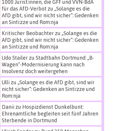
1000 Jurist:innen, die GFF und VVN-BdA
für das AfD-Verbot
zu
„Solange es die
AfD gibt, sind wir nicht sicher“: Gedenken
an Sinti:zze und Rom:nja
Kritischer Beobachter
zu
„Solange es die
AfD gibt, sind wir nicht sicher“: Gedenken
an Sinti:zze und Rom:nja
Udo Stailer
zu
Stadtbahn Dortmund: „B-
Wagen“-Modernisierung kann nach
Insolvenz doch weitergehen
Ulli
zu
„Solange es die AfD gibt, sind wir
nicht sicher“: Gedenken an Sinti:zze und
Rom:nja
Danii
zu
Hospizdienst Dunkelbunt:
Ehrenamtliche begleiten seit fünf Jahren
Sterbende in Dortmund