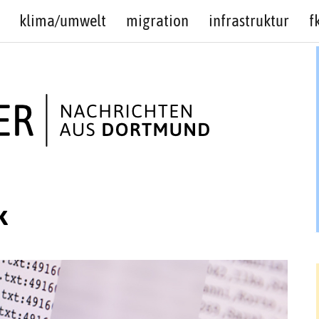
klima/umwelt
migration
infrastruktur
f
k