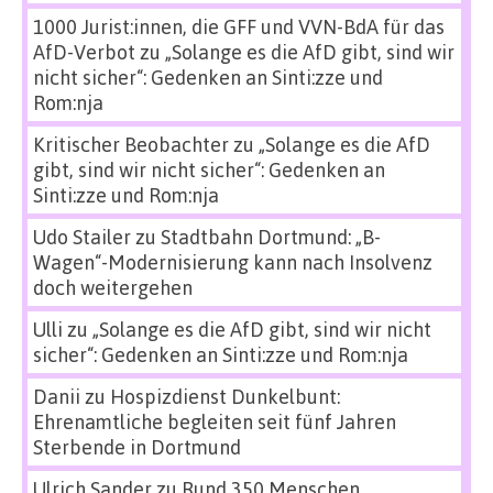
1000 Jurist:innen, die GFF und VVN-BdA für das
AfD-Verbot
zu
„Solange es die AfD gibt, sind wir
nicht sicher“: Gedenken an Sinti:zze und
Rom:nja
Kritischer Beobachter
zu
„Solange es die AfD
gibt, sind wir nicht sicher“: Gedenken an
Sinti:zze und Rom:nja
Udo Stailer
zu
Stadtbahn Dortmund: „B-
Wagen“-Modernisierung kann nach Insolvenz
doch weitergehen
Ulli
zu
„Solange es die AfD gibt, sind wir nicht
sicher“: Gedenken an Sinti:zze und Rom:nja
Danii
zu
Hospizdienst Dunkelbunt:
Ehrenamtliche begleiten seit fünf Jahren
Sterbende in Dortmund
Ulrich Sander
zu
Rund 350 Menschen