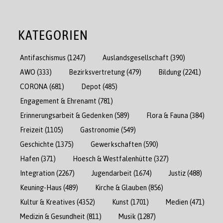
KATEGORIEN
Antifaschismus
(1247)
Auslandsgesellschaft
(390)
AWO
(333)
Bezirksvertretung
(479)
Bildung
(2241)
CORONA
(681)
Depot
(485)
Engagement & Ehrenamt
(781)
Erinnerungsarbeit & Gedenken
(589)
Flora & Fauna
(384)
Freizeit
(1105)
Gastronomie
(549)
Geschichte
(1375)
Gewerkschaften
(590)
Hafen
(371)
Hoesch & Westfalenhütte
(327)
Integration
(2267)
Jugendarbeit
(1674)
Justiz
(488)
Keuning-Haus
(489)
Kirche & Glauben
(856)
Kultur & Kreatives
(4352)
Kunst
(1701)
Medien
(471)
Medizin & Gesundheit
(811)
Musik
(1287)