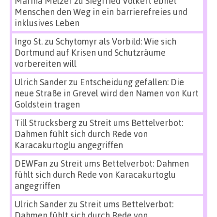
Marina Melzer
zu
Siegfried Volkert ebnet
Menschen den Weg in ein barrierefreies und
inklusives Leben
Ingo St.
zu
Schytomyr als Vorbild: Wie sich
Dortmund auf Krisen und Schutzräume
vorbereiten will
Ulrich Sander
zu
Entscheidung gefallen: Die
neue Straße in Grevel wird den Namen von Kurt
Goldstein tragen
Till Strucksberg
zu
Streit ums Bettelverbot:
Dahmen fühlt sich durch Rede von
Karacakurtoglu angegriffen
DEWFan
zu
Streit ums Bettelverbot: Dahmen
fühlt sich durch Rede von Karacakurtoglu
angegriffen
Ulrich Sander
zu
Streit ums Bettelverbot:
Dahmen fühlt sich durch Rede von