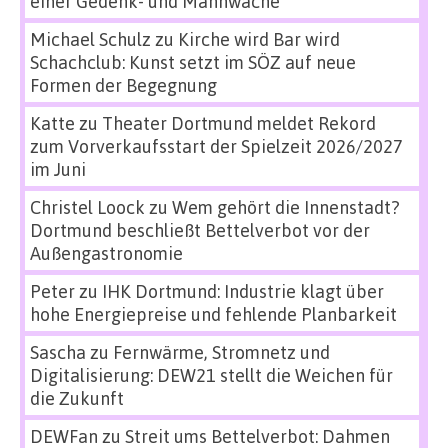
einer Gedenk- und Mahnwache
Michael Schulz
zu
Kirche wird Bar wird
Schachclub: Kunst setzt im SÖZ auf neue
Formen der Begegnung
Katte
zu
Theater Dortmund meldet Rekord
zum Vorverkaufsstart der Spielzeit 2026/2027
im Juni
Christel Loock
zu
Wem gehört die Innenstadt?
Dortmund beschließt Bettelverbot vor der
Außengastronomie
Peter
zu
IHK Dortmund: Industrie klagt über
hohe Energiepreise und fehlende Planbarkeit
Sascha
zu
Fernwärme, Stromnetz und
Digitalisierung: DEW21 stellt die Weichen für
die Zukunft
DEWFan
zu
Streit ums Bettelverbot: Dahmen