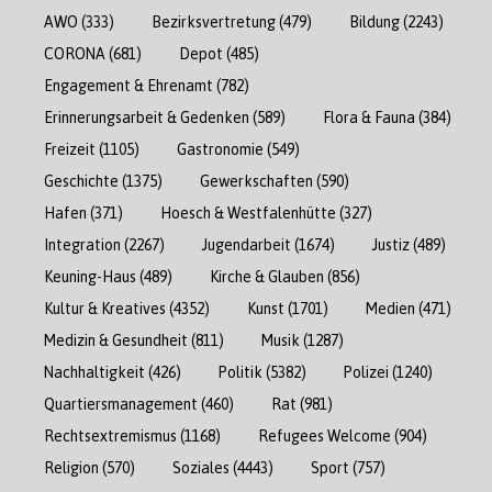
AWO
(333)
Bezirksvertretung
(479)
Bildung
(2243)
CORONA
(681)
Depot
(485)
Engagement & Ehrenamt
(782)
Erinnerungsarbeit & Gedenken
(589)
Flora & Fauna
(384)
Freizeit
(1105)
Gastronomie
(549)
Geschichte
(1375)
Gewerkschaften
(590)
Hafen
(371)
Hoesch & Westfalenhütte
(327)
Integration
(2267)
Jugendarbeit
(1674)
Justiz
(489)
Keuning-Haus
(489)
Kirche & Glauben
(856)
Kultur & Kreatives
(4352)
Kunst
(1701)
Medien
(471)
Medizin & Gesundheit
(811)
Musik
(1287)
Nachhaltigkeit
(426)
Politik
(5382)
Polizei
(1240)
Quartiersmanagement
(460)
Rat
(981)
Rechtsextremismus
(1168)
Refugees Welcome
(904)
Religion
(570)
Soziales
(4443)
Sport
(757)