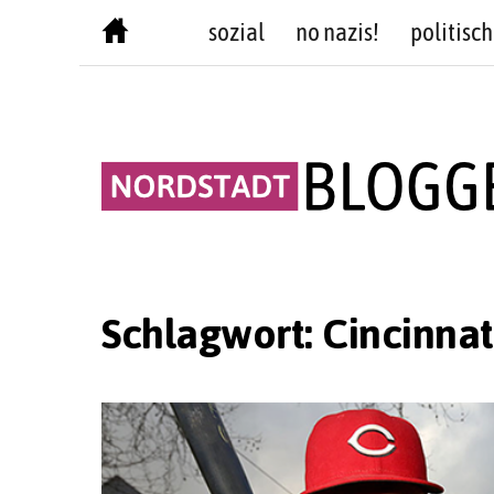
Skip
sozial
no nazis!
politisch
to
content
Schlagwort:
Cincinnat