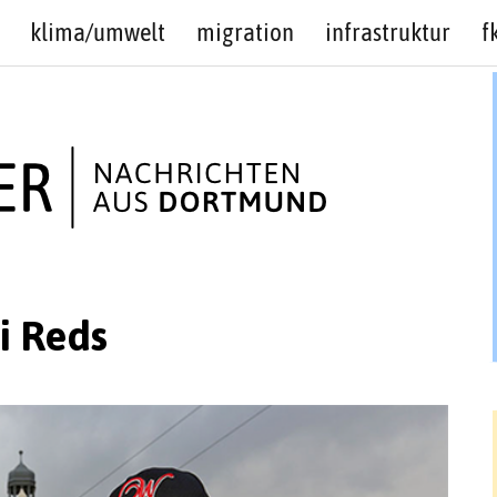
klima/umwelt
migration
infrastruktur
f
i Reds