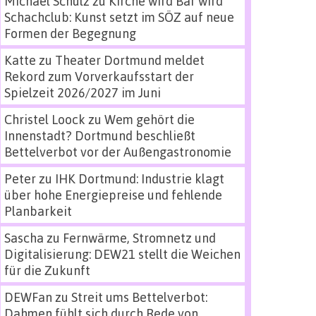
Michael Schulz
zu
Kirche wird Bar wird
Schachclub: Kunst setzt im SÖZ auf neue
Formen der Begegnung
Katte
zu
Theater Dortmund meldet
Rekord zum Vorverkaufsstart der
Spielzeit 2026/2027 im Juni
Christel Loock
zu
Wem gehört die
Innenstadt? Dortmund beschließt
Bettelverbot vor der Außengastronomie
Peter
zu
IHK Dortmund: Industrie klagt
über hohe Energiepreise und fehlende
Planbarkeit
Sascha
zu
Fernwärme, Stromnetz und
Digitalisierung: DEW21 stellt die Weichen
für die Zukunft
DEWFan
zu
Streit ums Bettelverbot:
Dahmen fühlt sich durch Rede von