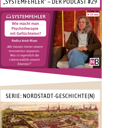
„SYSTEMFEHLER“ – DER PODCAST #29
SERIE: NORDSTADT-GESCHICHTE(N)