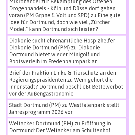
Mikrohandel zur Bekämpfung des Offenen
Drogenhandels - Köln und Düsseldorf gehen
voran (PM Grpne & Volt und SPD)
zu
Eine gute
Idee für Dortmund, doch wie viel „Zürcher
Modell“ kann Dortmund sich leisten?
Diakonie sucht ehrenamtliche Hospizhelfer
Diakonie Dortmund (PM)
zu
Diakonie
Dortmund bietet wieder Minigolf und
Bootsverleih im Fredenbaumpark an
Brief der Fraktion Linke & Tierschutz an den
Regierungspräsidenten
zu
Wem gehört die
Innenstadt? Dortmund beschließt Bettelverbot
vor der Außengastronomie
Stadt Dortmund (PM)
zu
Westfalenpark stellt
Jahresprogramm 2026 vor
Weltacker Dortmund (PM)
zu
Eröffnung in
Dortmund: Der Weltacker am Schultenhof