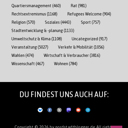
Quartiersmanagement
(460)
Rat
(981)
Rechtsextremismus
(1168)
Refugees Welcome
(904)
Religion
(570)
Soziales
(4443)
Sport
(757)
Stadtentwicklung & -planung
(1133)
Umweltschutz & Klima
(1108)
Uncategorized
(917)
Veranstaltung
(5027)
Verkehr & Mobilität
(1056)
Wahlen
(474)
Wirtschaft & Verbraucher
(3816)
Wissenschaft
(467)
Wohnen
(784)
DU FINDEST UNS AUCH AUF:
Copyright © 2026
by nordstadtblogger.de
All rights