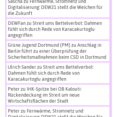
Sascha
zu
Fernwärme, Stromnetz und
Digitalisierung: DEW21 stellt die Weichen für
die Zukunft
DEWFan
zu
Streit ums Bettelverbot: Dahmen
fühlt sich durch Rede von Karacakurtoglu
angegriffen
Grüne Jugend Dortmund (PM)
zu
Anschlag in
Berlin führt zu einer Überprüfung der
Sicherheitsmaßnahmen beim CSD in Dortmund
Ulrich Sander
zu
Streit ums Bettelverbot:
Dahmen fühlt sich durch Rede von
Karacakurtoglu angegriffen
Peter
zu
IHK-Spitze bei OB Kalouti:
Rückendeckung im Streit um neue
Wirtschaftsflächen der Stadt
Peter
zu
Fernwärme, Stromnetz und
Digitalisierung: DEW21 stellt die Weichen für