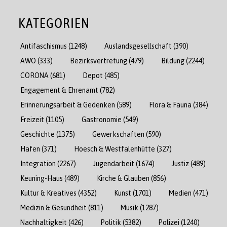
KATEGORIEN
Antifaschismus
(1248)
Auslandsgesellschaft
(390)
AWO
(333)
Bezirksvertretung
(479)
Bildung
(2244)
CORONA
(681)
Depot
(485)
Engagement & Ehrenamt
(782)
Erinnerungsarbeit & Gedenken
(589)
Flora & Fauna
(384)
Freizeit
(1105)
Gastronomie
(549)
Geschichte
(1375)
Gewerkschaften
(590)
Hafen
(371)
Hoesch & Westfalenhütte
(327)
Integration
(2267)
Jugendarbeit
(1674)
Justiz
(489)
Keuning-Haus
(489)
Kirche & Glauben
(856)
Kultur & Kreatives
(4352)
Kunst
(1701)
Medien
(471)
Medizin & Gesundheit
(811)
Musik
(1287)
Nachhaltigkeit
(426)
Politik
(5382)
Polizei
(1240)